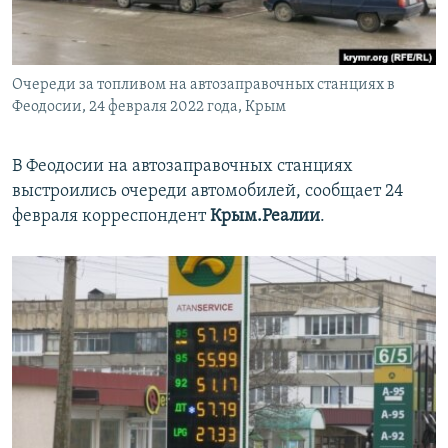
ПРИСОЕДИНЯЙТЕСЬ!
ПОБЕДИТЕЛЕЙ НЕ СУДЯТ?
КРЫМ.НЕПОКОРЕННЫЙ
Очереди за топливом на автозаправочных станциях в
ELIFBE
Феодосии, 24 февраля 2022 года, Крым
УКРАИНСКАЯ ПРОБЛЕМА КРЫМА
Все сайты RFE/RL
В Феодосии на автозаправочных станциях
выстроились очереди автомобилей, сообщает 24
февраля корреспондент
Крым.Реалии
.