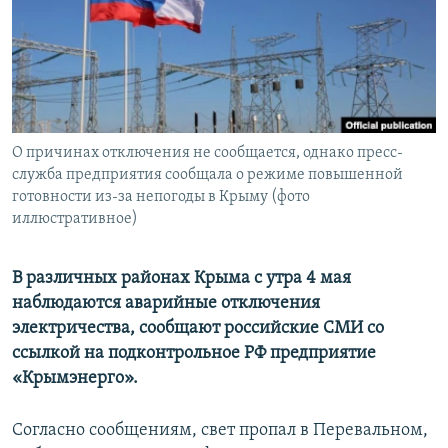
ПРИСОЕДИНЯЙТЕСЬ!
ПОБЕДИТЕЛЕЙ НЕ СУДЯТ?
КРЫМ.НЕПОКОРЕННЫЙ
ELIFBE
УКРАИНСКАЯ ПРОБЛЕМА КРЫМА
Все сайты RFE/RL
О причинах отключения не сообщается, однако пресс-
служба предприятия сообщала о режиме повышенной
готовности из-за непогоды в Крыму (фото
иллюстративное)
В различных районах Крыма с утра 4 мая
наблюдаются аварийные отключения
электричества, сообщают российские СМИ со
ссылкой на подконтрольное РФ предприятие
«Крымэнерго».
Согласно сообщениям, свет пропал в Перевальном,