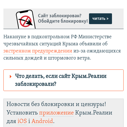
Сайт заблокирован?
читать >
Обойдите блокировку!
Накануне в подконтрольном РФ Министерстве
чрезвычайных ситуаций Крыма объявили об
экстренном предупреждении
из-за ожидающихся
сильных дождей и штормового ветра.
Что делать, если сайт Крым.Реалии
заблокировали?
Роскомнадзор пытается заблокировать
Крым.Реалии
Новости без блокировки и цензуры!
зеркального
Установить
приложение
Крым.Реалии
сайта: https://d1nm9his2drspj.cloudfront.net/
для
iOS
і
Android
.