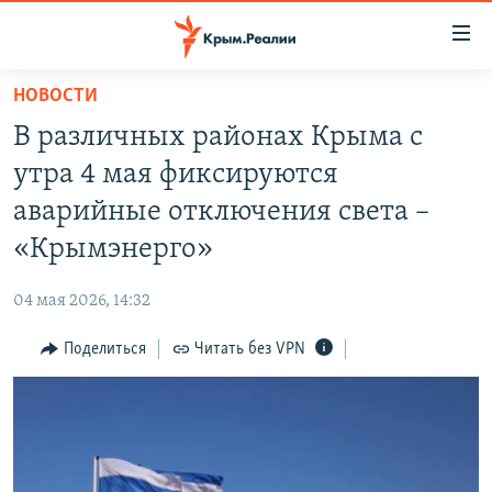
Доступность
ссылки
Вернуться
НОВОСТИ
к
НОВОСТИ
В различных районах Крыма с
основному
СПЕЦПРОЕКТЫ
содержанию
утра 4 мая фиксируются
ВОДА
Вернутся
ГРУЗ 200
аварийные отключения света –
к
ИСТОРИЯ
КАРТА ВОЕННЫХ ОБЪЕКТОВ КРЫМА
«Крымэнерго»
главной
ЕЩЕ
11 ЛЕТ ОККУПАЦИИ КРЫМА. 11 ИСТОРИЙ СОПРОТИВЛЕНИЯ
навигации
04 мая 2026, 14:32
Вернутся
РАДІО СВОБОДА
ИНТЕРАКТИВ
к
Поделиться
Читать без VPN
КАК ОБОЙТИ БЛОКИРОВКУ
ИНФОГРАФИКА
поиску
ТЕЛЕПРОЕКТ КРЫМ.РЕАЛИИ
Українською
СОВЕТЫ ПРАВОЗАЩИТНИКОВ
Qırımtatar
ПРОПАВШИЕ БЕЗ ВЕСТИ