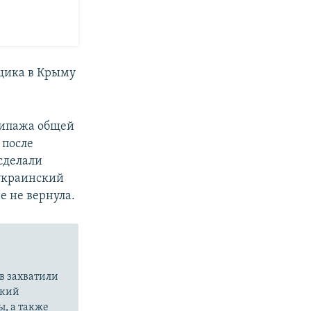
щика в Крыму
экипажа общей
 после
 сделали
 украинский
 не вернула.
в захватили
ский
ы, а также