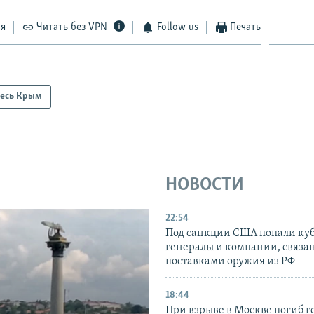
ся
Читать без VPN
Follow us
Печать
есь Крым
НОВОСТИ
22:54
Под санкции США попали ку
генералы и компании, связа
поставками оружия из РФ
18:44
При взрыве в Москве погиб г