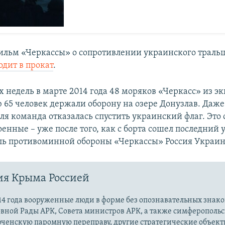
льм «Черкассы» о сопротивлении украинского траль
одит в прокат
.
х недель в марте 2014 года 48 моряков «Черкасс» из 
 65 человек держали оборону на озере Донузлав. Даже
ля команда отказалась спустить украинский флаг. Это
оенные – уже после того, как с борта сошел последний
ль противоминной обороны «Черкассы» Россия Украине
ия Крыма Россией
14 года вооруженные люди в форме без опознавательных знако
овной Рады АРК, Совета министров АРК, а также симферополь
рченскую паромную переправу, другие стратегические объект