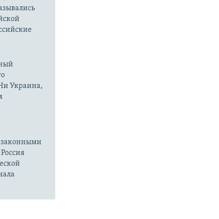
казывались
йской
оссийские
нный
го
 Ни Украина,
м
езаконными
 Россия
ческой
чала