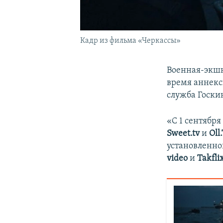
Кадр из фильма «Черкассы»
Военная-экшн
время аннекс
служба Госки
«С 1 сентябр
Sweet.tv
и
Oll
установленно
video
и
Takfli