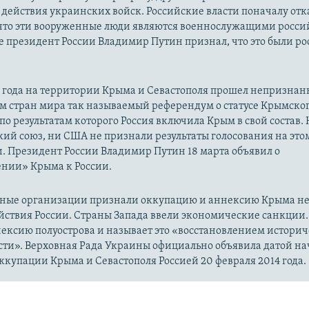
действия украинских войск. Российские власти поначалу от
 что эти вооруженные люди являются военнослужащими росси
 президент России Владимир Путин признал, что это были р
14 года на территории Крыма и Севастополя прошел непризна
м стран мира так называемый референдум о статусе Крымско
 по результатам которого Россия включила Крым в свой состав.
ий союз, ни США не признали результаты голосования на это
. Президент России Владимир Путин 18 марта объявил о
нии» Крыма к России.
ые организации признали оккупацию и аннексию Крыма н
йствия России. Страны Запада ввели экономические санкции.
ексию полуострова и называет это «восстановлением истори
сти». Верховная Рада Украины официально объявила датой на
купации Крыма и Севастополя Россией 20 февраля 2014 года.