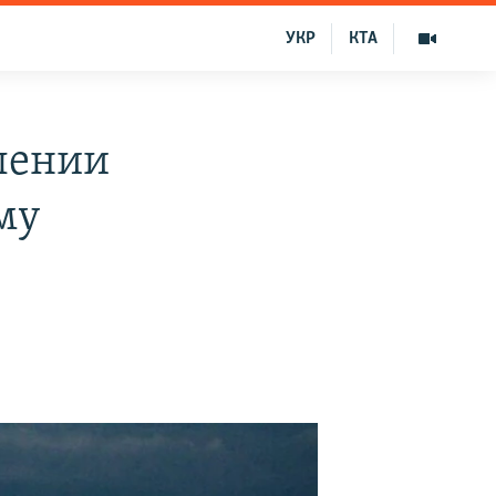
УКР
КТА
лении
му