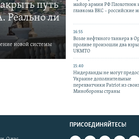
закрыть путь
майор армии РФ Плохотнюк и
главкома ВКС – российские 
. Реально ли
16:55
Возле нефтяного танкера в 
ление новой системы
проливе произошли два взры
UKMTO
15:40
Нидерланды не могут предос
Украине дополнительные
перехватчики Patriot из своих
Минобороны страны
ПРИСОЕДИНЯЙТЕСЬ!