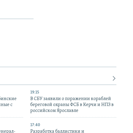
19:15
бинские
В СБУ заявили о поражении кораблей
нные с
береговой охраны ФСБ в Керчи и НПЗ в
российском Ярославле
17:40
енерал-
Разработка баллистики и