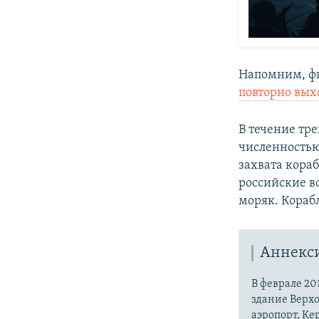
Напомним, фи
повторно вых
В течение тре
численностью
захвата кораб
российские в
моряк. Кораб
Аннекс
В феврале 20
здание Верх
аэропорт, Ке