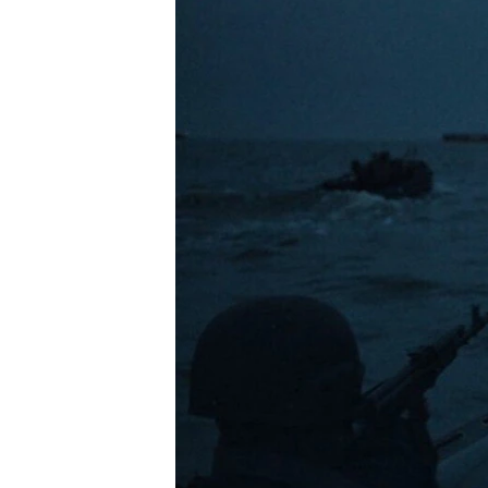
ПОБЕДИТЕЛЕЙ НЕ СУДЯТ?
КРЫМ.НЕПОКОРЕННЫЙ
ELIFBE
УКРАИНСКАЯ ПРОБЛЕМА КРЫМА