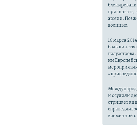
блокировали 
признавать,
армии. Позже
военные.
16 марта 20
большинство
полуострова,
ни Европейск
мероприятии
«присоедине
Международн
и осудили де
отрицает анн
справедливо
временной ок