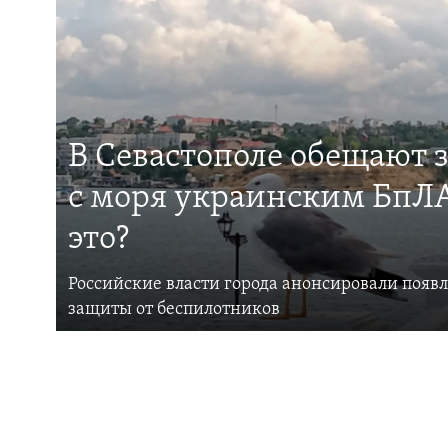
В Севастополе обещают 
с моря украинским БпЛА
это?
Российские власти города анонсировали появ
защиты от беспилотников