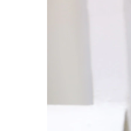
ПОБЕДИТЕЛЕЙ НЕ СУДЯТ?
КРЫМ.НЕПОКОРЕННЫЙ
ELIFBE
УКРАИНСКАЯ ПРОБЛЕМА КРЫМА