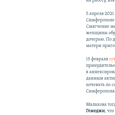
на работу, вз
5 апреля 202
Симферополе 
Смягчение ме
женщины обус
дочерью. По 
матери приго
15 февраля
со
принудительн
в аннексиров
данным актив
ночевать по 
Симферополя,
Малахова тог
Гемеджи
, чт