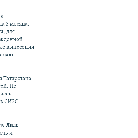
 в
а 3 месяца.
и, для
рожденной
сле вынесения
ховой.
з Татарстана
ой. По
шлось
 в СИЗО
елу
Лиле
очь и