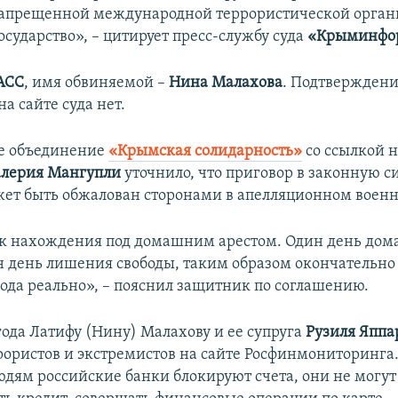
запрещенной международной террористической орга
сударство», – цитирует пресс-службу суда
«Крыминфо
АСС
, имя обвиняемой –
Нина Малахова
. Подтверждени
а сайте суда нет.
е объединение
«Крымская солидарность»
со ссылкой 
алерия Мангупли
уточнило, что приговор в законную с
жет быть обжалован сторонами в апелляционном военн
ок нахождения под домашним арестом. Один день до
ин день лишения свободы, таким образом окончательно
года реально», – пояснил защитник по соглашению.
года Латифу (Нину) Малахову и ее супруга
Рузиля Яппа
рористов и экстремистов на сайте Росфинмониторинга
юдям российские банки блокируют счета, они не могут