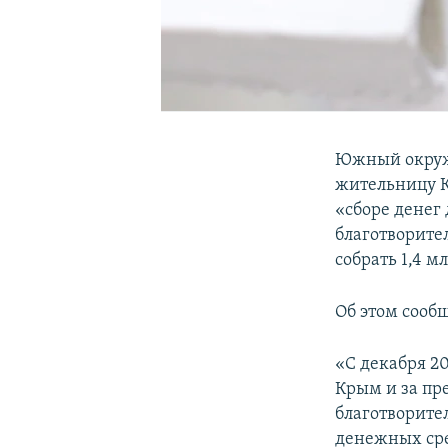
Южный окружн
жительницу К
«сборе денег
благотворите
собрать 1,4 м
Об этом сооб
«С декабря 20
Крым и за пр
благотворите
денежных сре