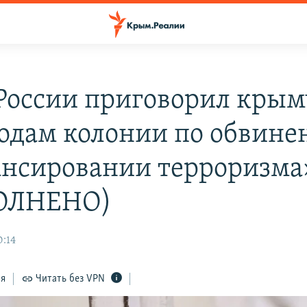
 России приговорил кры
 годам колонии по обвине
нсировании терроризма
ОЛНЕНО)
0:14
ся
Читать без VPN