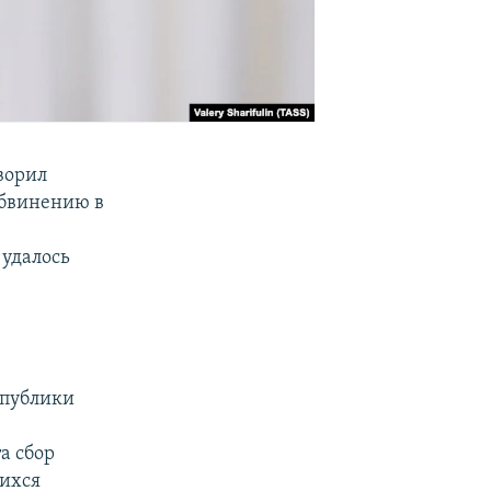
ворил
обвинению в
 удалось
спублики
м
а сбор
шихся