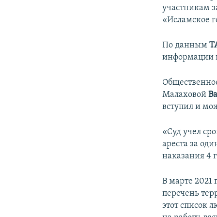
участникам 
«Исламское го
По данным
Т
информации н
Общественно
Малаховой
В
вступил и мо
«Суд учел ср
ареста за од
наказания 4 
В марте 2021 
перечень тер
этот список л