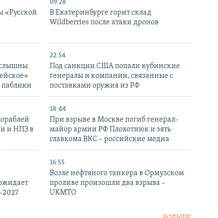
09:28
ы «Русской
В Екатеринбурге горит склад
Wildberries после атаки дронов
22:54
 слышны
Под санкции США попали кубинские
дейское»
генералы и компании, связанные с
– паблики
поставками оружия из РФ
18:44
кораблей
При взрыве в Москве погиб генерал-
и и НПЗ в
майор армии РФ Плохотнюк и зять
главкома ВКС – российские медиа
16:55
Возле нефтяного танкера в Ормузском
 ожидает
проливе произошли два взрыва –
-2027
UKMTO
БОЛЬШЕ