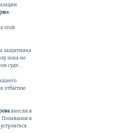
низации
рм»
.
я этой
на защитника
илу пока не
ом суде.
машнего
 к отбытию
рова
внесли в
. Попавшим в
 устроиться