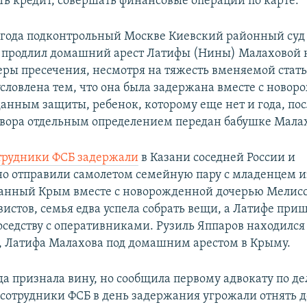
ять кредит, совершать финансовые операции по карте.
1 года подконтрольный Москве Киевский районный суд
продлил домашний арест Латифы (Нины) Малаховой н
ры пресечения, несмотря на тяжесть вменяемой стать
ловлена тем, что она была задержана вместе с ново
данным защиты, ребенок, которому еще нет и года, по
вора отдельным определением передан бабушке Мала
трудники ФСБ задержали
в Казани соседней России и
о отправили самолетом семейную пару с младенцем и
анный Крым вместе с новорожденной дочерью Мелисс
истов, семья едва успела собрать вещи, а Латифе при
соседству с оперативниками. Рузиль Яппаров находился
 Латифа Малахова под домашним арестом в Крыму.
да признала вину, но сообщила первому адвокату по д
о сотрудники ФСБ в день задержания угрожали отнять д