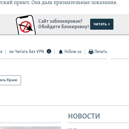
етский приют. Она дала признательные показания.
Сайт заблокирован?
читать >
Обойдите блокировку!
ся
Читать без VPN
Follow us
Печать
есь Крым
НОВОСТИ