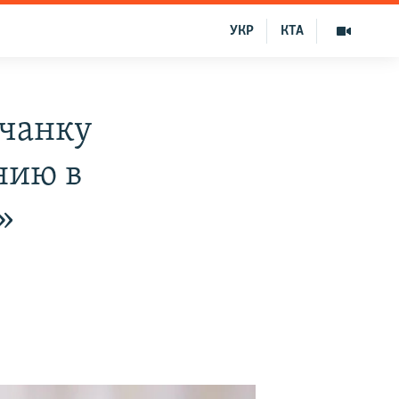
УКР
КТА
мчанку
нию в
»