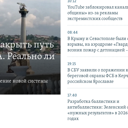
10:12
YouTube заблокировал канал
общины» из-за рекламы
экстремистских сообществ
08:44
В Крыму и Севастополе были
закрыть путь
взрывы, на аэродроме «Гвар
возник пожар с детонацией 
. Реально ли
19:15
В СБУ заявили о поражении 
береговой охраны ФСБ в Керч
ление новой системы
российском Ярославле
17:40
Разработка баллистики и
антибаллистики: Зеленский
«нужных результатов» в 2026
годах