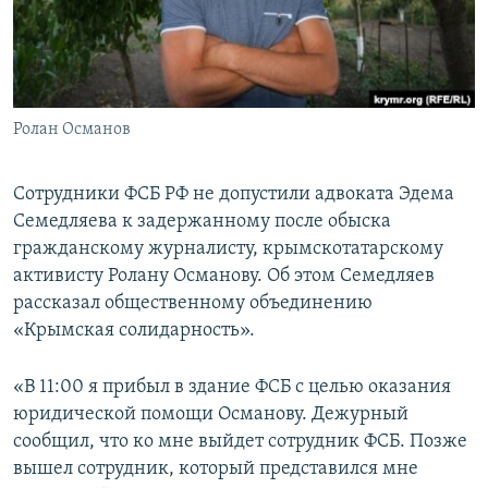
ПРИСОЕДИНЯЙТЕСЬ!
ПОБЕДИТЕЛЕЙ НЕ СУДЯТ?
КРЫМ.НЕПОКОРЕННЫЙ
ELIFBE
Ролан Османов
УКРАИНСКАЯ ПРОБЛЕМА КРЫМА
Все сайты RFE/RL
Сотрудники ФСБ РФ не допустили адвоката Эдема
Семедляева к задержанному после обыска
гражданскому журналисту, крымскотатарскому
активисту Ролану Османову. Об этом Семедляев
рассказал общественному объединению
«Крымская солидарность».
«В 11:00 я прибыл в здание ФСБ с целью оказания
юридической помощи Османову. Дежурный
сообщил, что ко мне выйдет сотрудник ФСБ. Позже
вышел сотрудник, который представился мне