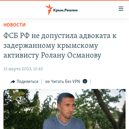
Доступность
ссылки
Вернуться
НОВОСТИ
к
НОВОСТИ
ФСБ РФ не допустила адвоката к
основному
СПЕЦПРОЕКТЫ
содержанию
задержанному крымскому
ВОДА
Вернутся
ГРУЗ 200
активисту Ролану Османову
к
ИСТОРИЯ
КАРТА ВОЕННЫХ ОБЪЕКТОВ КРЫМА
главной
15 марта 2023, 15:43
ЕЩЕ
11 ЛЕТ ОККУПАЦИИ КРЫМА. 11 ИСТОРИЙ СОПРОТИВЛЕНИЯ
навигации
Вернутся
Поделиться
Читать без VPN
РАДІО СВОБОДА
ИНТЕРАКТИВ
к
КАК ОБОЙТИ БЛОКИРОВКУ
ИНФОГРАФИКА
поиску
ТЕЛЕПРОЕКТ КРЫМ.РЕАЛИИ
Українською
СОВЕТЫ ПРАВОЗАЩИТНИКОВ
Qırımtatar
ПРОПАВШИЕ БЕЗ ВЕСТИ