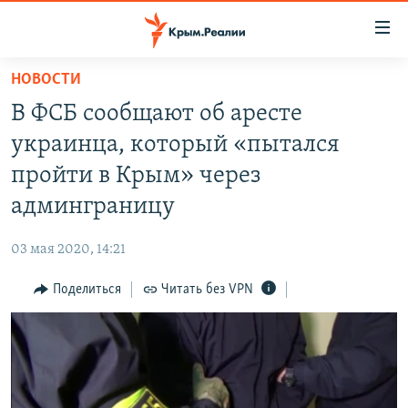
Доступность
ссылки
Вернуться
НОВОСТИ
к
НОВОСТИ
В ФСБ сообщают об аресте
основному
СПЕЦПРОЕКТЫ
содержанию
украинца, который «пытался
ВОДА
Вернутся
ГРУЗ 200
пройти в Крым» через
к
ИСТОРИЯ
КАРТА ВОЕННЫХ ОБЪЕКТОВ КРЫМА
админграницу
главной
ЕЩЕ
11 ЛЕТ ОККУПАЦИИ КРЫМА. 11 ИСТОРИЙ СОПРОТИВЛЕНИЯ
навигации
03 мая 2020, 14:21
Вернутся
РАДІО СВОБОДА
ИНТЕРАКТИВ
к
Поделиться
Читать без VPN
КАК ОБОЙТИ БЛОКИРОВКУ
ИНФОГРАФИКА
поиску
ТЕЛЕПРОЕКТ КРЫМ.РЕАЛИИ
Українською
СОВЕТЫ ПРАВОЗАЩИТНИКОВ
Qırımtatar
ПРОПАВШИЕ БЕЗ ВЕСТИ