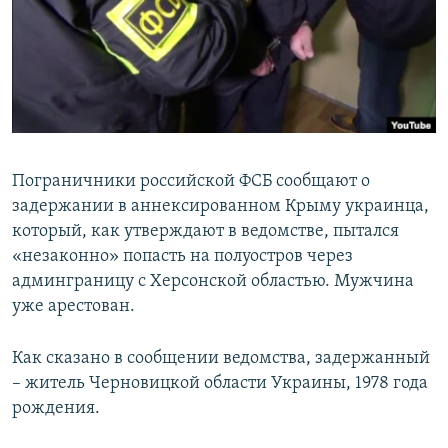
ПРИСОЕДИНЯЙТЕСЬ!
ПОБЕДИТЕЛЕЙ НЕ СУДЯТ?
КРЫМ.НЕПОКОРЕННЫЙ
ELIFBE
УКРАИНСКАЯ ПРОБЛЕМА КРЫМА
Все сайты RFE/RL
Пограничники российской ФСБ сообщают о
задержании в аннексированном Крыму украинца,
который, как утверждают в ведомстве, пытался
«незаконно» попасть на полуостров через
админграницу с Херсонской областью. Мужчина
уже арестован.
Как сказано в сообщении ведомства, задержанный
– житель Черновицкой области Украины, 1978 года
рождения.