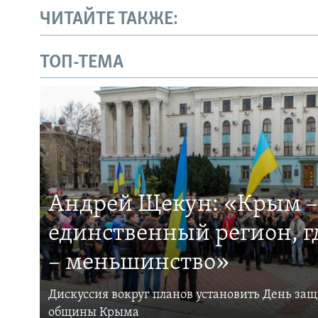
ЧИТАЙТЕ ТАКЖЕ:
ТОП-ТЕМА
Андрей Щекун: «Крым –
единственный регион, 
– меньшинство»
Дискуссия вокруг планов установить День за
общины Крыма