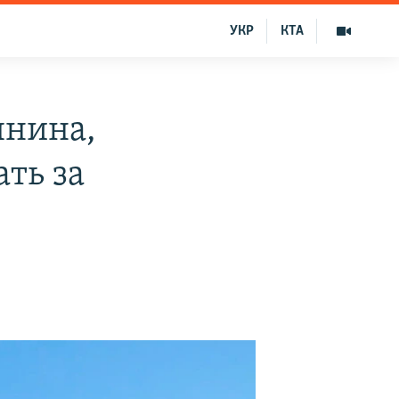
УКР
КТА
янина,
ть за