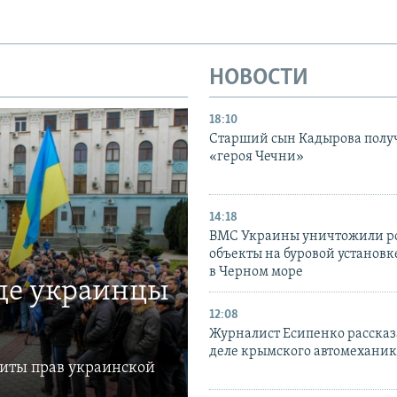
НОВОСТИ
18:10
Старший сын Кадырова полу
«героя Чечни»
14:18
ВМС Украины уничтожили р
объекты на буровой установ
в Черном море
где украинцы
12:08
Журналист Есипенко рассказ
деле крымского автомехани
щиты прав украинской