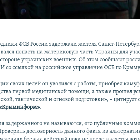
удники ФСБ России задержали жителя Санкт-Петербур
вался попасть на материковую часть Украины для учас
 стороне украинских военных. Об этом сообщают росс
 со ссылкой на российское управление ФСБ по Крыму
ции своих целей он уволился с работы, приобрел кам
дства первой медицинской помощи, а также прошел у
ской, тактической и огневой подготовки», – цитирует
«Крыминформ»
.
я задержанного не называются, его публичные комм
 Проверить достоверность данного факта из альтернат
 условиях боевых действий пока не представляется во