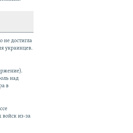
о не достигла
ия украинцев.
оржение).
оль над
ра в
ссе
 войск из-за