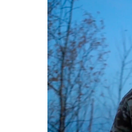
ПОБЕДИТЕЛЕЙ НЕ СУДЯТ?
КРЫМ.НЕПОКОРЕННЫЙ
ELIFBE
УКРАИНСКАЯ ПРОБЛЕМА КРЫМА