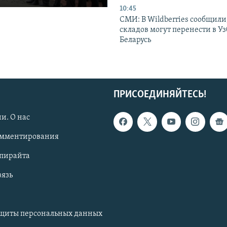
10:45
СМИ: В Wildberries сообщили,
складов могут перенести в У
Беларусь
ПРИСОЕДИНЯЙТЕСЬ!
и. О нас
омментирования
опирайта
вязь
ащиты персональных данных