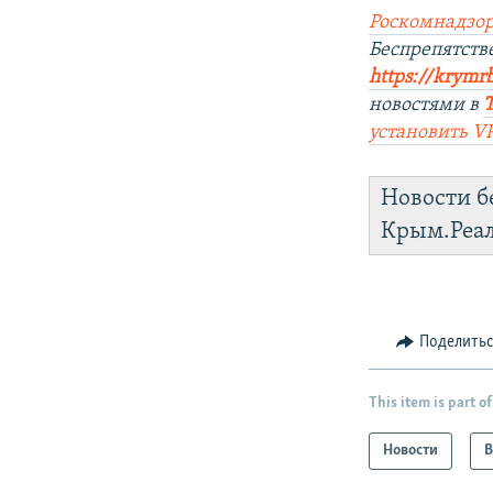
Роскомнадзор
Беспрепятст
https://krymr
новостями в
установить V
Новости б
Крым.Реа
Поделить
This item is part of
Новости
В