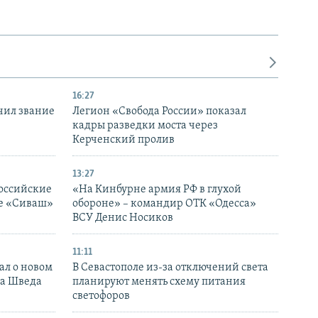
16:27
чил звание
Легион «Свобода России» показал
кадры разведки моста через
Керченский пролив
13:27
оссийские
«На Кинбурне армия РФ в глухой
ке «Сиваш»
обороне» – командир ОТК «Одесса»
ВСУ Денис Носиков
11:11
ал о новом
В Севастополе из-за отключений света
ка Шведа
планируют менять схему питания
светофоров