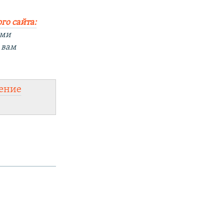
го сайта:
ыми
 вам
ение