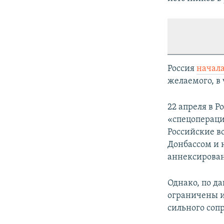
Россия
начал
желаемого, в 
22 апреля в Р
«спецопераци
Российские в
Донбассом и 
аннексирован
Однако, по д
ограничены и
сильного соп