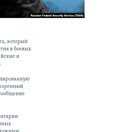
га, который
тия в боевых
ийские и
.
уфлированную
скоренный
 сообщение
ентарии
ивных
зможным.