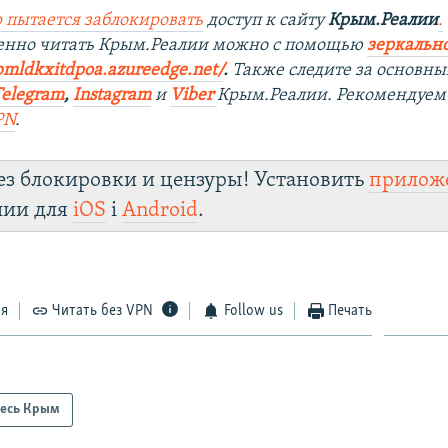
 пытается заблокировать
доступ к сайту
Крым.Реалии
.
венно читать Крым.Реалии можно с помощью
зеркально
bmldkxitdpoa.azureedge.net/
.
Также следите за основн
Telegram
,
Instagram
и
Viber
Крым.Реалии. Рекомендуем
PN
.
ез блокировки и цензуры! Установить
прилож
лии для
iOS
і
Android
.
ся
Читать без VPN
Follow us
Печать
есь Крым