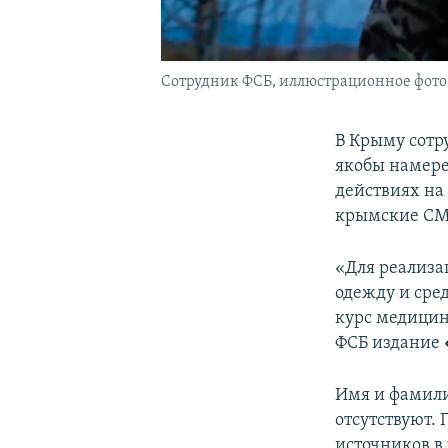
Сотрудник ФСБ, иллюстрационное фото
В Крыму сотр
якобы намере
действиях на
крымские СМИ
«Для реализа
одежду и сре
курс медицин
ФСБ издание
Имя и фамили
отсутствуют.
источников в