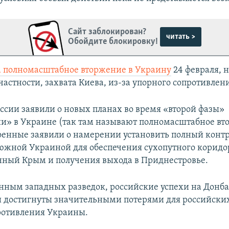
Сайт заблокирован?
читать >
Обойдите блокировку!
а полномасштабное вторжение в Украину
24 февраля, н
частности, захвата Киева, из-за упорного сопротивлен
оссии заявили о новых планах во время «второй фазы»
и» в Украине (так там называют полномасштабное вт
оенные заявили о намерении установить полный контр
южной Украиной для обеспечения сухопутного коридо
ный Крым и получения выхода в Приднестровье.
анным западных разведок, российские успехи на Донба
 достигнуты значительными потерями для российских
ротивления Украины.