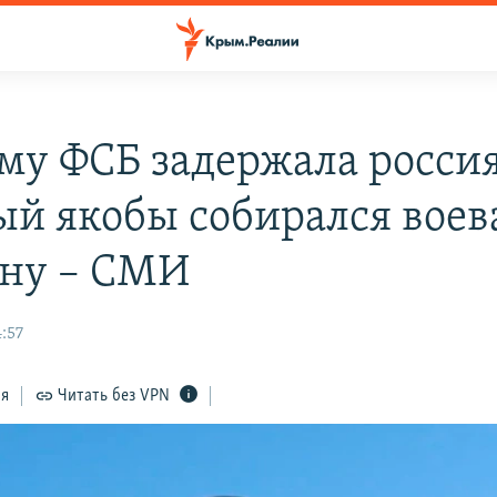
му ФСБ задержала росси
ый якобы собирался воева
ну – СМИ
:57
ся
Читать без VPN