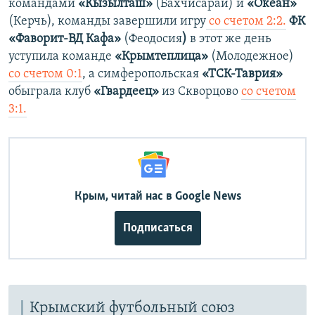
командами
«Кызылташ»
(Бахчисарай) и
«Океан»
(Керчь), команды завершили игру
со счетом 2:2.
​
ФК
«Фаворит-ВД Кафа»
(Феодосия
)
в этот же день
уступила команде
«Крымтеплица»
(Молодежное)
со счетом 0:1
, а симферопольская
«ТСК-Таврия»
обыграла
клуб
«Гвардеец»
из Скворцово​
со счетом
3:1.
Крым, читай нас в Google News
Подписаться
Крымский футбольный союз