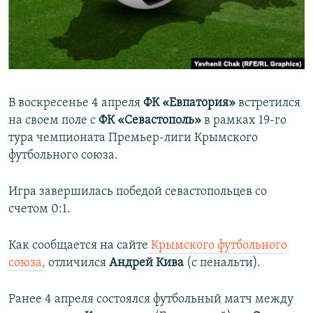
ПРИСОЕДИНЯЙТЕСЬ!
ПОБЕДИТЕЛЕЙ НЕ СУДЯТ?
КРЫМ.НЕПОКОРЕННЫЙ
ELIFBE
УКРАИНСКАЯ ПРОБЛЕМА КРЫМА
В воскресенье 4 апреля
ФК «Евпатория»
встретился
Все сайты RFE/RL
на своем поле с
ФК «Севастополь»
в рамках 19-го
тура чемпионата Премьер-лиги Крымского
футбольного союза.
Игра завершилась победой севастопольцев со
счетом 0:1.
Как сообщается на сайте
Крымского футбольного
союза,
отличился
Андрей Кива
(с пенальти).
Ранее 4 апреля состоялся футбольный матч между