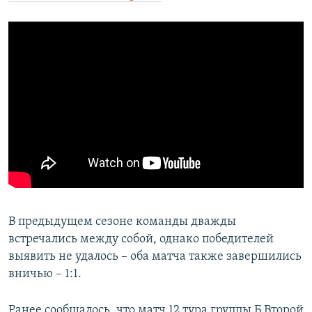
В предыдущем сезоне команды дважды
встречались между собой, однако победителей
выявить не удалось – оба матча также завершились
вничью – 1:1.
Ранее сообщалось, что матч 12 тура группы Б Второй