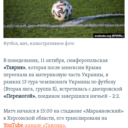
ПРИСОЕДИНЯЙТЕСЬ!
ПОБЕДИТЕЛЕЙ НЕ СУДЯТ?
КРЫМ.НЕПОКОРЕННЫЙ
ELIFBE
УКРАИНСКАЯ ПРОБЛЕМА КРЫМА
Все сайты RFE/RL
Футбол, мяч, иллюстративное фото
В понедельник, 11 октября, симферопольская
«Таврия»
, которая после аннексии Крыма
переехала на материковую часть Украины, в
рамках 13 тура чемпионата Украины по футболу
(Вторая лига, группа Б), встретилась с днепровской
«Перемогой»
, поединок завершился ничьей – 2:2.
Матч начался в 15:00 на стадионе «Марьяновский»
в Херсонской области, его транслировали на
YouTube
-канале «Таврии».