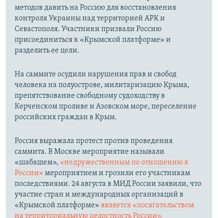
методов давить на Россию для восстановления
контроля Украины над территорией АРК и
Севастополя. Участники призвали Россию
присоединиться к «Крымской платформе» и
разделить ее цели.
На саммите осудили нарушения прав и свобод
человека на полуострове, милитаризацию Крыма,
препятствование свободному судоходству в
Керченском проливе и Азовском море, переселение
российских граждан в Крым.
Россия выражала протест против проведения
саммита. В Москве мероприятие называли
«шабашем»,
«недружественным по отношению к
России»
мероприятием и грозили его участникам
последствиями. 24 августа в МИД России заявили, что
участие стран и международных организаций в
«Крымской платформе»
является «посягательством
на территориальную целостность России».