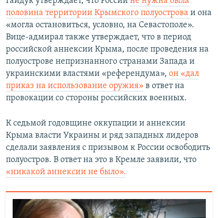
Гайдук утверждает, что России
не нужна была
половина территории Крымского полуострова
и она
«могла остановиться, условно, на Севастополе».
Вице-адмирал также утверждает, что в период
российской аннексии Крыма, после проведения на
полуострове непризнанного странами Запада и
украинскими властями «референдума»,
он «дал
приказ на использование оружия»
в ответ на
провокации со стороны российских военных.
К седьмой годовщине оккупации и аннексии
Крыма власти Украины и ряд западных лидеров
сделали заявления с призывом к России освободить
полуостров. В ответ на это в Кремле заявили, что
«никакой аннексии не было».