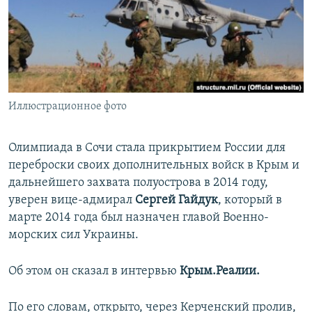
ПРИСОЕДИНЯЙТЕСЬ!
ПОБЕДИТЕЛЕЙ НЕ СУДЯТ?
КРЫМ.НЕПОКОРЕННЫЙ
ELIFBE
УКРАИНСКАЯ ПРОБЛЕМА КРЫМА
Все сайты RFE/RL
Иллюстрационное фото
Олимпиада в Сочи стала прикрытием России для
переброски своих дополнительных войск в Крым и
дальнейшего захвата полуострова в 2014 году,
уверен вице-адмирал
Сергей Гайдук
, который в
марте 2014 года был назначен главой Военно-
морских сил Украины.
Об этом он сказал в интервью
Крым.Реалии.
По его словам, открыто, через Керченский пролив,