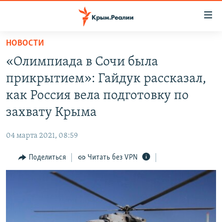
Доступность
ссылки
Вернуться
НОВОСТИ
к
НОВОСТИ
«Олимпиада в Сочи была
основному
СПЕЦПРОЕКТЫ
содержанию
прикрытием»: Гайдук рассказал,
ВОДА
Вернутся
ГРУЗ 200
как Россия вела подготовку по
к
ИСТОРИЯ
КАРТА ВОЕННЫХ ОБЪЕКТОВ КРЫМА
захвату Крыма
главной
ЕЩЕ
11 ЛЕТ ОККУПАЦИИ КРЫМА. 11 ИСТОРИЙ СОПРОТИВЛЕНИЯ
навигации
04 марта 2021, 08:59
Вернутся
РАДІО СВОБОДА
ИНТЕРАКТИВ
к
Поделиться
Читать без VPN
КАК ОБОЙТИ БЛОКИРОВКУ
ИНФОГРАФИКА
поиску
ТЕЛЕПРОЕКТ КРЫМ.РЕАЛИИ
Українською
СОВЕТЫ ПРАВОЗАЩИТНИКОВ
Qırımtatar
ПРОПАВШИЕ БЕЗ ВЕСТИ