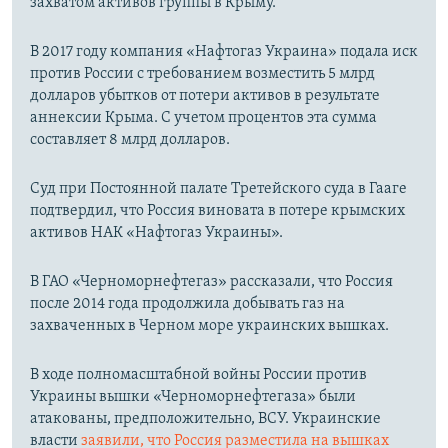
захватом активов группы в Крыму.
В 2017 году компания «Нафтогаз Украина» подала иск
против России с требованием возместить 5 млрд
долларов убытков от потери активов в результате
аннексии Крыма. С учетом процентов эта сумма
составляет 8 млрд долларов.
Суд при Постоянной палате Третейского суда в Гааге
подтвердил, что Россия виновата в потере крымских
активов НАК «Нафтогаз Украины».
В ГАО «Черноморнефтегаз» рассказали, что Россия
после 2014 года продолжила добывать газ на
захваченных в Черном море украинских вышках.
В ходе полномасштабной войны России против
Украины вышки «Черноморнефтегаза» были
атакованы, предположительно, ВСУ. Украинские
власти
заявили, что Россия разместила на вышках