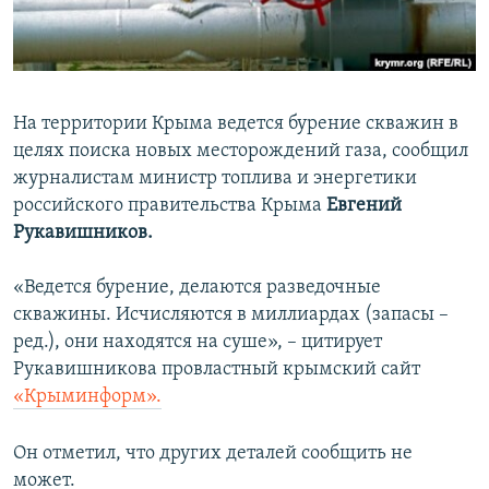
ПРИСОЕДИНЯЙТЕСЬ!
ПОБЕДИТЕЛЕЙ НЕ СУДЯТ?
КРЫМ.НЕПОКОРЕННЫЙ
ELIFBE
На территории Крыма ведется бурение скважин в
УКРАИНСКАЯ ПРОБЛЕМА КРЫМА
целях поиска новых месторождений газа, сообщил
Все сайты RFE/RL
журналистам министр топлива и энергетики
российского правительства Крыма
Евгений
Рукавишников.
«Ведется бурение, делаются разведочные
скважины. Исчисляются в миллиардах (запасы –
ред.), они находятся на суше», – цитирует
Рукавишникова провластный крымский сайт
«Крыминформ».
Он отметил, что других деталей сообщить не
может.