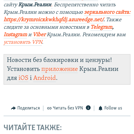
сайту
Крым.Реалии
.
Беспрепятственно читать
Крым.Реалии можно с помощью
зеркального сайта:
https://krymroicxkwkhqfdj.azureedge.net/
.
Также
следите за основными новостями в
Telegram
,
Instagram
и
Viber
Крым.Реалии. Рекомендуем вам
установить VPN
.
Новости без блокировки и цензуры!
Установить
приложение
Крым.Реалии
для
iOS
і
Android
.
Поделиться
Читать без VPN
Follow us
ЧИТАЙТЕ ТАКЖЕ: