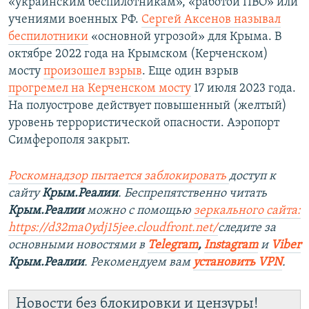
«украинским беспилотникам», «работой ПВО» или
учениями военных РФ.
Сергей Аксенов называл
беспилотники
«основной угрозой» для Крыма. В
октябре 2022 года на Крымском (Керченском)
мосту
произошел взрыв
. Еще один взрыв
прогремел на Керченском мосту
17 июля 2023 года.
На полуострове действует повышенный (желтый)
уровень террористической опасности. Аэропорт
Симферополя закрыт.
Роскомнадзор пытается заблокировать
доступ к
сайту
Крым.Реалии
. Беспрепятственно читать
Крым.Реалии
можно с помощью
зеркального сайта:
https://d32ma0ydj15jee.cloudfront.net/
следите за
основными новостями в
Telegram
,
Instagram
и
Viber
Крым.Реалии
. Рекомендуем вам
установить VPN
.
Новости без блокировки и цензуры!