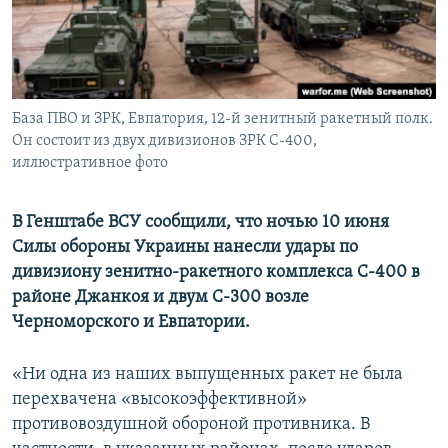
ПРИСОЕДИНЯЙТЕСЬ!
ПОБЕДИТЕЛЕЙ НЕ СУДЯТ?
КРЫМ.НЕПОКОРЕННЫЙ
ELIFBE
База ПВО и ЗРК, Евпатория, 12-й зенитный ракетный полк.
УКРАИНСКАЯ ПРОБЛЕМА КРЫМА
Он состоит из двух дивизионов ЗРК С-400,
Все сайты RFE/RL
иллюстративное фото
В Генштабе ВСУ сообщили, что ночью 10 июня
Силы обороны Украины нанесли удары по
дивизиону зенитно-ракетного комплекса С-400 в
районе Джанкоя и двум С-300 возле
Черноморского и Евпатории.
«Ни одна из наших выпущенных ракет не была
перехвачена «высокоэффективной»
противовоздушной обороной противника. В