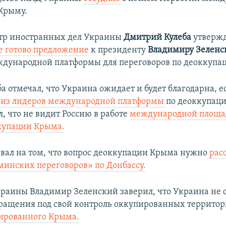
Крыму.
тр иностранных дел Украины
Дмитрий Кулеба
утвержда
 готово предложение
к президенту
Владимиру Зелен
дународной платформы для переговоров по деоккупа
ба отмечал, что Украина ожидает и будет благодарна, 
 из лидеров международной платформы
по деоккупац
, что не видит Россию в работе
международной площа
купации Крыма.
ивал на том, что вопрос деоккупации Крыма нужно
рас
«минских переговоров» по Донбассу.
краины
Владимир Зеленский
заверил, что Украина не 
ращения под свой контроль оккупированных территор
ированного Крыма.