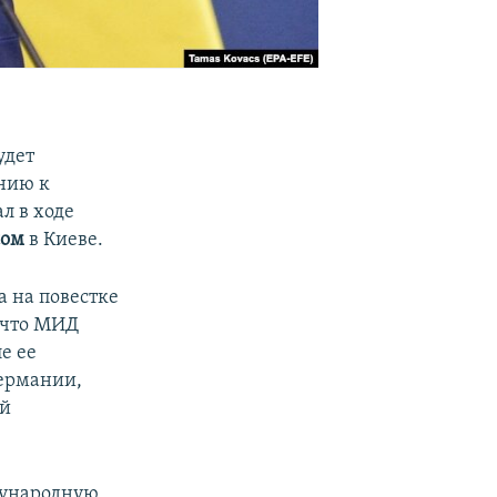
удет
нию к
л в ходе
сом
в Киеве.
а на повестке
 что МИД
е ее
Германии,
ой
дународную