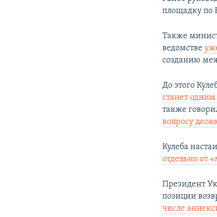
площадку по 
Также минис
ведомстве
уже
созданию меж
До этого Куле
станет одним
также говорил
вопросу деок
Кулеба наста
отдельно от 
Президент У
позиции возв
числе аннекс