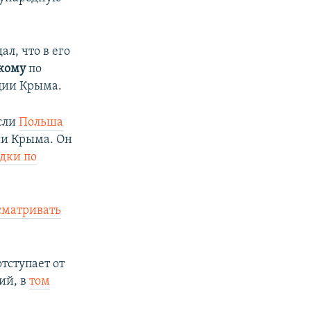
л, что в его
скому
по
ции Крыма.
если
Польша
ии Крыма. Он
дки по
сматривать
отступает от
ий, в
том