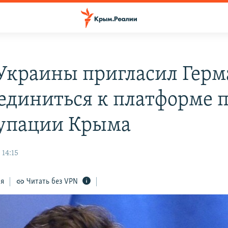
краины пригласил Гер
единиться к платформе 
упации Крыма
 14:15
ся
Читать без VPN