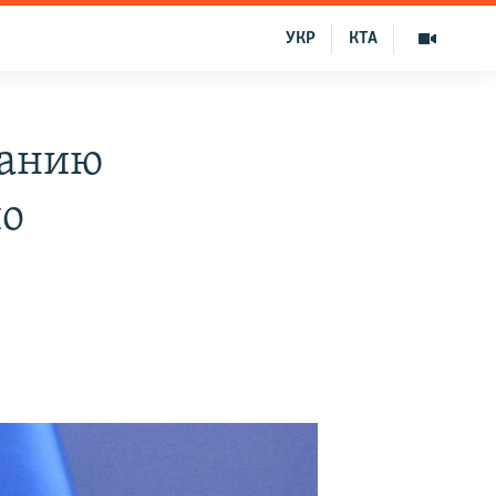
УКР
КТА
манию
по