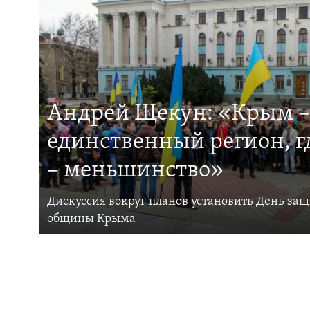
Андрей Щекун: «Крым –
единственный регион, 
– меньшинство»
Дискуссия вокруг планов установить День за
общины Крыма