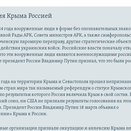
ия Крыма Россией
14 года вооруженные люди в форме без опознавательных знако
овной Рады АРК, Совета министров АРК, а также симферополь
рченскую паромную переправу, другие стратегические объект
действия украинских войск. Российские власти поначалу от
 что эти вооруженные люди являются военнослужащими росси
 президент России Владимир Путин признал, что это были р
14 года на территории Крыма и Севастополя прошел непризна
м стран мира так называемый референдум о статусе Крымско
 по результатам которого Россия включила Крым в свой состав.
ий союз, ни США не признали результаты голосования на это
. Президент России Владимир Путин 18 марта объявил о
нии» Крыма к России.
ые организации признали оккупацию и аннексию Крыма н