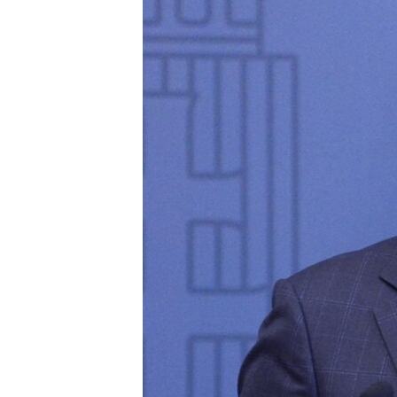
ПОБЕДИТЕЛЕЙ НЕ СУДЯТ?
КРЫМ.НЕПОКОРЕННЫЙ
ELIFBE
УКРАИНСКАЯ ПРОБЛЕМА КРЫМА