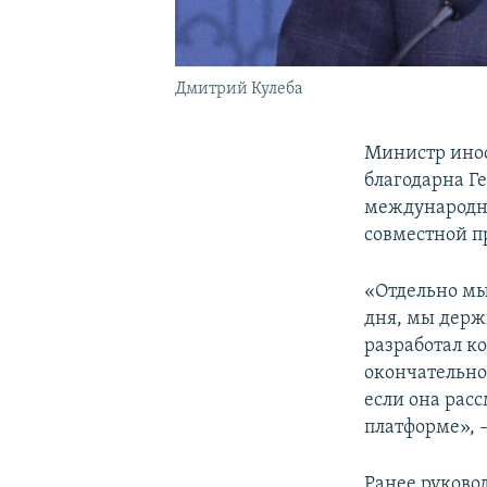
Дмитрий Кулеба
Министр ино
благодарна Г
международно
совместной п
«Отдельно мы
дня, мы держ
разработал к
окончательно
если она рас
платформе», –
Ранее руков