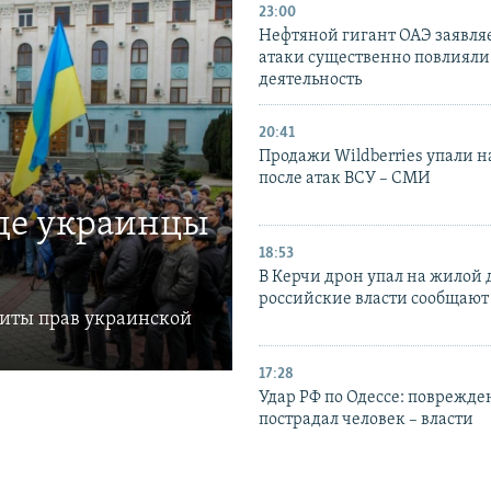
23:00
Нефтяной гигант ОАЭ заявляе
атаки существенно повлияли 
деятельность
20:41
Продажи Wildberries упали н
после атак ВСУ – СМИ
где украинцы
18:53
В Керчи дрон упал на жилой 
российские власти сообщают
щиты прав украинской
17:28
Удар РФ по Одессе: поврежде
пострадал человек – власти