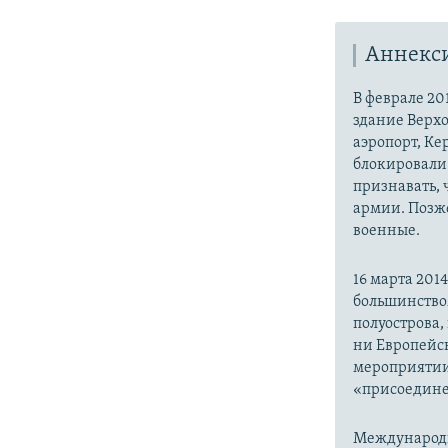
Аннекс
В феврале 20
здание Верх
аэропорт, Ке
блокировали 
признавать,
армии. Позже
военные.
16 марта 20
большинство
полуострова,
ни Европейск
мероприятии
«присоедине
Международн