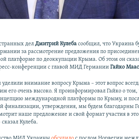
странных дел
Дмитрий Кулеба
сообщил, что Украина б
ермании за рассмотрение предложения по присоедине
й платформе по деоккупации Крыма. Об этом он сказа
ресс-конференции с главой МИД Германии
Гайко Маа
 уделили внимание вопросу Крыма – этот вопрос всегд
им его очень высоко. Я проинформировал Гайко о том,
онцепцию международной платформы по Крыму, и посл
й финализации, утверждения, мы будем благодарны 
смотрит наше предложение и свой формат участия в эт
 сказал Кулеба.
одство МИД Украины
обсудило
с послом Норвегии меж