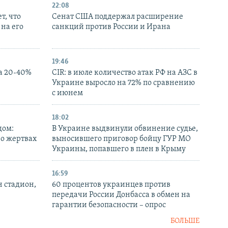
22:08
т, что
Сенат США поддержал расширение
на его
санкций против России и Ирана
19:46
а 20-40%
CIR: в июле количество атак РФ на АЗС в
Украине выросло на 72% по сравнению
с июнем
18:02
дом:
В Украине выдвинули обвинение судье,
 о жертвах
выносившего приговор бойцу ГУР МО
Украины, попавшего в плен в Крыму
16:59
н стадион,
60 процентов украинцев против
передачи России Донбасса в обмен на
гарантии безопасности – опрос
БОЛЬШЕ