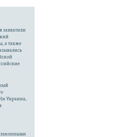
в захватили
ский
ы, а также
казывались
йской
оссийские
нный
го
 Ни Украина,
м
езаконными