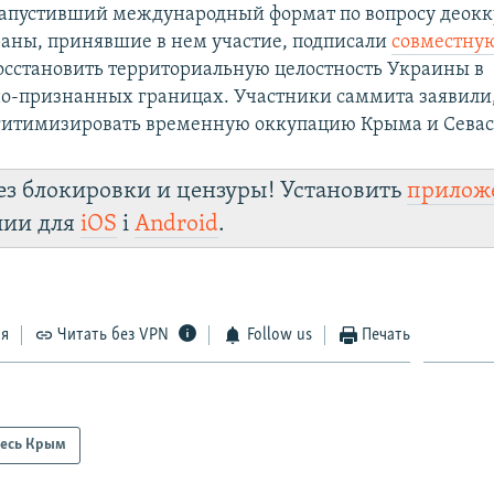
апустивший международный формат по вопросу деок
раны, принявшие в нем участие, подписали
совместну
осстановить территориальную целостность Украины в
-признанных границах. Участники саммита заявили,
егитимизировать временную оккупацию Крыма и Севас
ез блокировки и цензуры! Установить
прилож
лии для
iOS
і
Android
.
ся
Читать без VPN
Follow us
Печать
есь Крым