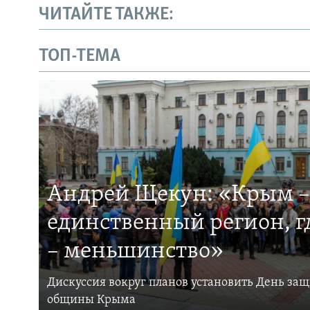
ЧИТАЙТЕ ТАКЖЕ:
ТОП-ТЕМА
Андрей Щекун: «Крым –
единственный регион, 
– меньшинство»
Дискуссия вокруг планов установить День за
общины Крыма