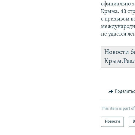
официально з
Крыма. 43 ст
с призывом в
международно
не удастся л
Новости б
Крым.Реа
Поделить
This item is part of
Новости
В