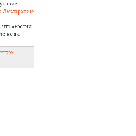
купации
ю Декларацию
 что «России
тополя».
ение