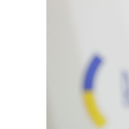
ПОБЕДИТЕЛЕЙ НЕ СУДЯТ?
КРЫМ.НЕПОКОРЕННЫЙ
ELIFBE
УКРАИНСКАЯ ПРОБЛЕМА КРЫМА