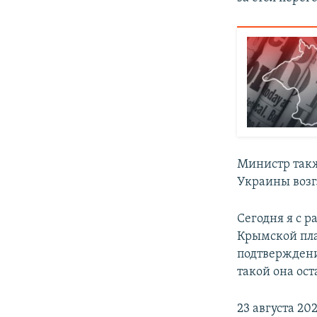
Министр такж
Украины возг
Сегодня я с р
Крымской пла
подтверждени
такой она ос
23 августа 2