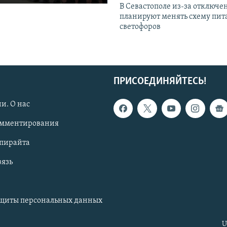
В Севастополе из-за отключе
планируют менять схему пит
светофоров
ПРИСОЕДИНЯЙТЕСЬ!
и. О нас
омментирования
опирайта
вязь
ащиты персональных данных
U