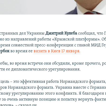
странных дел Украины
Дмитрий Кулеба
сообщил, что 
дно из направлений работы «Крымской платформы». Об
 время совместной пресс-конференции с главой МИД Г
ербок
во время ее
визита в Киев 17 января.
ебы, во время встречи они обсудили, кроме прочего, 
ути ее дипломатического урегулирования.
цель – это эффективная работа Нормандского формата
ров Нормандского формата. Украина вместе с Герман
кому урегулированию этого конфликта. Я благодарен
у за очень активную позицию и попытку вернуть факт
воров», – сказал он.