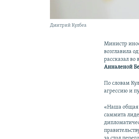
Дмитрий Кулбеа
Министр ино
возглавила о
рассказал во
Анналеной Б
По словам Кул
агрессию и п
«Наша общая 
саммита лиде
дипломатичес
правительств
за стол перего