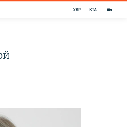
УКР
КТА
ой