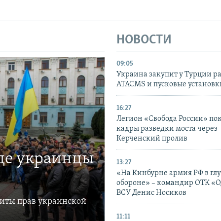
НОВОСТИ
09:05
Украина закупит у Турции р
ATACMS и пусковые установ
16:27
Легион «Свобода России» по
кадры разведки моста через
Керченский пролив
где украинцы
13:27
«На Кинбурне армия РФ в гл
обороне» – командир ОТК «О
ВСУ Денис Носиков
щиты прав украинской
11:11