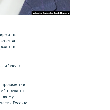
Германия
 этом он
ермании
российскую
, проведение
ией преданы
 новому
ически Россию