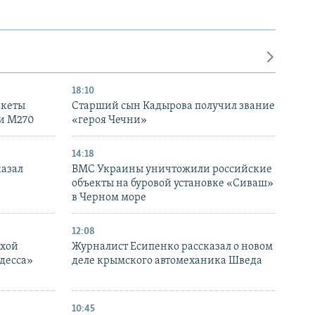
18:10
акеты
Старший сын Кадырова получил звание
ки M270
«героя Чечни»
14:18
казал
ВМС Украины уничтожили российские
объекты на буровой установке «Сиваш»
в Черном море
12:08
ухой
Журналист Есипенко рассказал о новом
десса»
деле крымского автомеханика Шведа
10:45