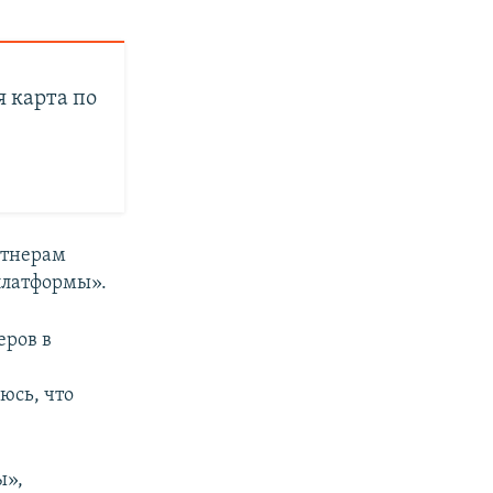
 карта по
ртнерам
платформы».
еров в
юсь, что
ы»,