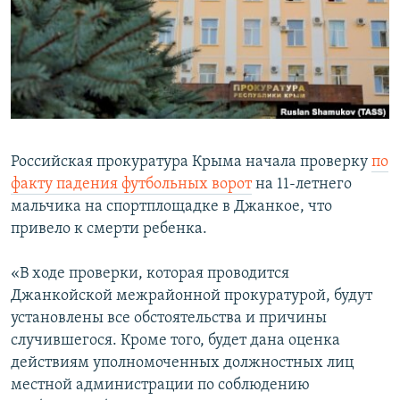
ПРИСОЕДИНЯЙТЕСЬ!
ПОБЕДИТЕЛЕЙ НЕ СУДЯТ?
КРЫМ.НЕПОКОРЕННЫЙ
ELIFBE
УКРАИНСКАЯ ПРОБЛЕМА КРЫМА
Все сайты RFE/RL
Российская прокуратура Крыма начала проверку
по
факту падения футбольных ворот
на 11-летнего
мальчика на спортплощадке в Джанкое, что
привело к смерти ребенка.
«В ходе проверки, которая проводится
Джанкойской межрайонной прокуратурой, будут
установлены все обстоятельства и причины
случившегося. Кроме того, будет дана оценка
действиям уполномоченных должностных лиц
местной администрации по соблюдению