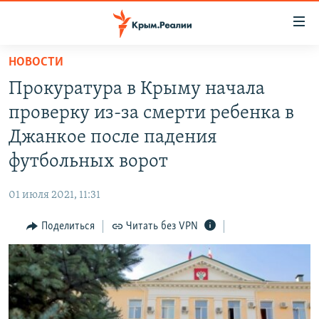
Доступность
ссылки
Вернуться
НОВОСТИ
к
НОВОСТИ
Прокуратура в Крыму начала
основному
СПЕЦПРОЕКТЫ
содержанию
проверку из-за смерти ребенка в
ВОДА
Вернутся
ГРУЗ 200
Джанкое после падения
к
ИСТОРИЯ
КАРТА ВОЕННЫХ ОБЪЕКТОВ КРЫМА
футбольных ворот
главной
ЕЩЕ
11 ЛЕТ ОККУПАЦИИ КРЫМА. 11 ИСТОРИЙ СОПРОТИВЛЕНИЯ
навигации
01 июля 2021, 11:31
Вернутся
РАДІО СВОБОДА
ИНТЕРАКТИВ
к
Поделиться
Читать без VPN
КАК ОБОЙТИ БЛОКИРОВКУ
ИНФОГРАФИКА
поиску
ТЕЛЕПРОЕКТ КРЫМ.РЕАЛИИ
Українською
СОВЕТЫ ПРАВОЗАЩИТНИКОВ
Qırımtatar
ПРОПАВШИЕ БЕЗ ВЕСТИ