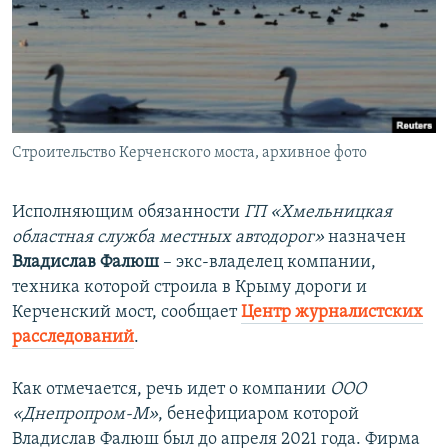
ПРИСОЕДИНЯЙТЕСЬ!
ПОБЕДИТЕЛЕЙ НЕ СУДЯТ?
КРЫМ.НЕПОКОРЕННЫЙ
ELIFBE
УКРАИНСКАЯ ПРОБЛЕМА КРЫМА
Все сайты RFE/RL
Строительство Керченского моста, архивное фото
Исполняющим обязанности
ГП «Хмельницкая
областная служба местных автодорог»
назначен
Владислав Фалюш
– экс-владелец компании,
техника которой строила в Крыму дороги и
Керченский мост, сообщает
Центр журналистских
расследований
.
Как отмечается, речь идет о компании
ООО
«Днепропром-М»
, бенефициаром которой
Владислав Фалюш был до апреля 2021 года. Фирма