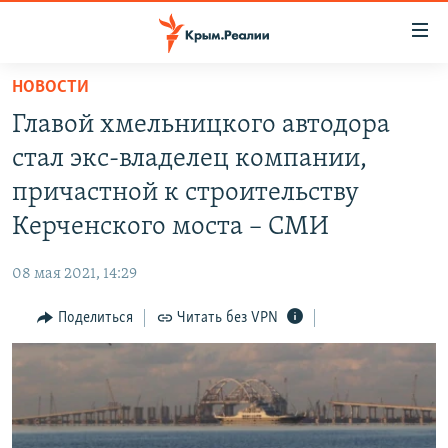
Доступность
ссылки
Вернуться
НОВОСТИ
к
НОВОСТИ
Главой хмельницкого автодора
основному
СПЕЦПРОЕКТЫ
содержанию
стал экс-владелец компании,
ВОДА
Вернутся
ГРУЗ 200
причастной к строительству
к
ИСТОРИЯ
КАРТА ВОЕННЫХ ОБЪЕКТОВ КРЫМА
Керченского моста – СМИ
главной
ЕЩЕ
11 ЛЕТ ОККУПАЦИИ КРЫМА. 11 ИСТОРИЙ СОПРОТИВЛЕНИЯ
навигации
08 мая 2021, 14:29
Вернутся
РАДІО СВОБОДА
ИНТЕРАКТИВ
к
Поделиться
Читать без VPN
КАК ОБОЙТИ БЛОКИРОВКУ
ИНФОГРАФИКА
поиску
ТЕЛЕПРОЕКТ КРЫМ.РЕАЛИИ
Українською
СОВЕТЫ ПРАВОЗАЩИТНИКОВ
Qırımtatar
ПРОПАВШИЕ БЕЗ ВЕСТИ