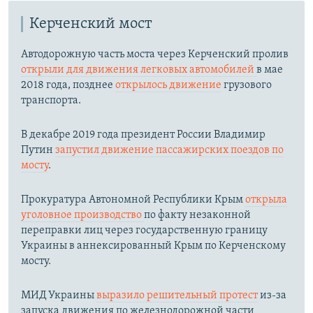
Керченский мост
Автодорожную часть моста через Керченский пролив
открыли для движения легковых автомобилей
в мае
2018 года, позднее
открылось движение
грузового
транспорта.
В декабре 2019 года президент России Владимир
Путин
запустил движение пассажирских поездов по
мосту
.
Прокуратура Автономной Республики Крым
открыла
уголовное производство
по факту незаконной
переправки лиц через государственную границу
Украины в аннексированный Крым по Керченскому
мосту.​
МИД Украины
выразило решительный протест
из-за
запуска движения по железнодорожной части