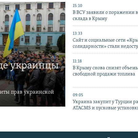
15:10
В ВСУ заявили о поражении 
склада в Крыму
13:33
Сайт и социальные сети «Кр
солидарности» стали недост
11:18
где украинцы
В Крыму снова снизят объем
свободной продажи топлива
щиты прав украинской
09:05
Украина закупит у Турции р
ATACMS и пусковые установ