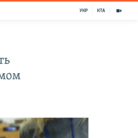
УКР
КТА
ть
ымом