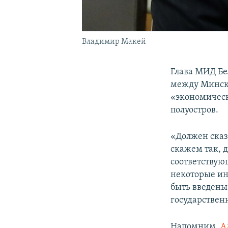
Владимир Макей
Глава МИД Б
между Минско
«экономическ
полуостров.
«Должен сказа
скажем так, д
соответствую
некоторые ин
быть введены
государстве
Напомним,
А