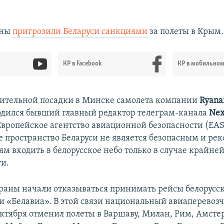
ины
пригрозили Беларуси санкциями
за полеты в Крым.
КР в Facebook
КР в мобильно
ительной посадки в Минске самолета компании
Ryana
одился бывший главный редактор телеграм-канала
Ne
 Европейское агентство авиационной безопасности (EAS
е пространство Беларуси не является безопасным и ре
м входить в белорусское небо только в случае крайне
и.
раны начали отказываться принимать рейсы белорусс
 «Белавиа». В этой связи национальный авиаперевозч
 октября отменил полеты в Варшаву, Милан, Рим, Амсте