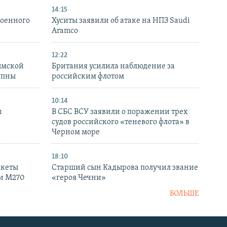
14:15
военного
Хуситы заявили об атаке на НПЗ Saudi
Aramco
12:22
ымской
Британия усилила наблюдение за
упны
российским флотом
10:14
ы
В СБС ВСУ заявили о поражении трех
судов российского «теневого флота» в
Черном море
18:10
акеты
Старший сын Кадырова получил звание
ки M270
«героя Чечни»
БОЛЬШЕ