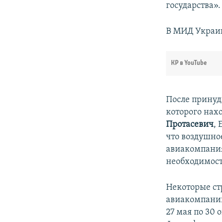
государства».
В МИД Укра
КР в YouTube
После принуд
которого нах
Протасевич
,
что воздушно
авиакомпания
необходимост
Некоторые ст
авиакомпании
27 мая по 30