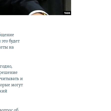
общение
это будет
леты на
годно,
, решение
учитывать и
торые могут
ский
вопрос об