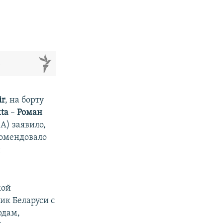
м
ir
, на борту
xta
–
Роман
A) заявило,
комендовало
й
кой
ик Беларуси с
рдам,