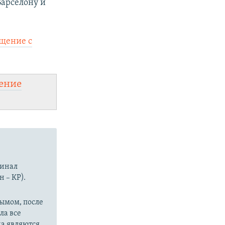
Барселону и
бщение с
ение
минал
н – КР).
рымом, после
ла все
да являются