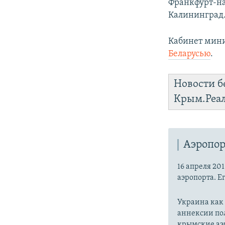
Франкфурт-на
Калининград
Кабинет мин
Беларусью
.
Новости б
Крым.Реа
Аэропо
16 апреля 20
аэропорта. Ег
Украина как 
аннексии пол
крымские аэр