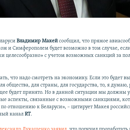
еларуси
Владимир Макей
сообщил, что прямое авиасо
м и Симферополем будет возможно в том случае, если 
и целесообразно» с учетом возможных санкций за по
ть, что надо смотреть на экономику. Если это будет вы
ля общества, для страны, для государства, то, я думаю
щее будет принято. Но в данной ситуации мы должны 
ые аспекты, связанные с возможными санкциями, ко
 по отношению к Беларуси», – цитирует Макея россий
нный канал
RT
.
лександр Лукашенко заявил
, что поручил проработать 