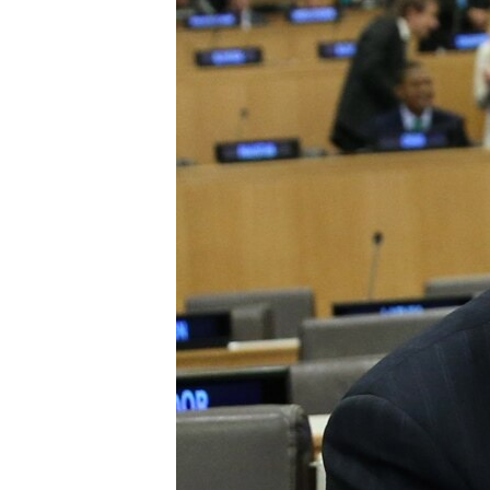
ПОБЕДИТЕЛЕЙ НЕ СУДЯТ?
КРЫМ.НЕПОКОРЕННЫЙ
ELIFBE
УКРАИНСКАЯ ПРОБЛЕМА КРЫМА