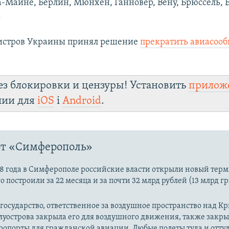
-Майне, Берлин, Мюнхен, Ганновер, Вену, Брюссель, 
.
истров Украины принял решение
прекратить авиасоо
ез блокировки и цензуры! Установить
прилож
лии для
iOS
і
Android
.
рт «Симферополь»
18 года в Симферополе российские власти открыли новый тер
о построили за 22 месяца и за почти 32 млрд рублей (13 млрд гр
государство, ответственное за воздушное пространство над К
уострова закрыла его для воздушного движения, также закры
опорты для гражданской авиации. Любые полеты туда и отту