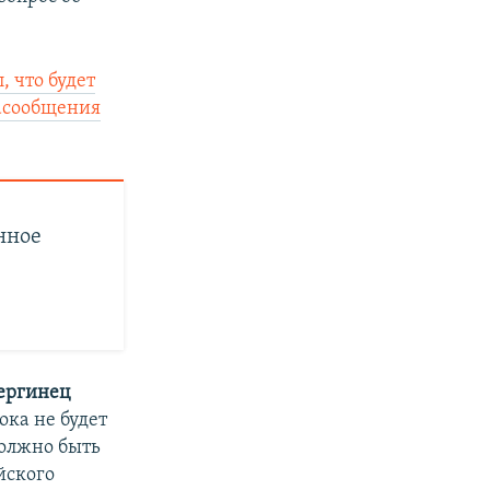
, что будет
асообщения
нное
ергинец
ока не будет
должно быть
йского