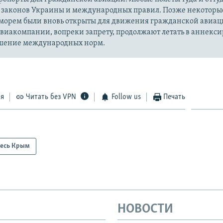
законов Украины и международных правил. Позже некотор
морем были вновь открыты для движения гражданской авиац
авиакомпании, вопреки запрету, продолжают летать в аннек
шение международных норм.
ся
Читать без VPN
Follow us
Печать
есь Крым
НОВОСТИ