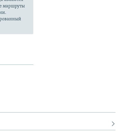
ые маршруты
ии.
сированный