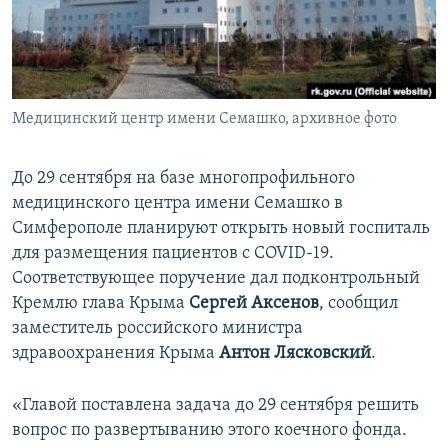
ПРИСОЕДИНЯЙТЕСЬ!
ПОБЕДИТЕЛЕЙ НЕ СУДЯТ?
КРЫМ.НЕПОКОРЕННЫЙ
ELIFBE
Медицинский центр имени Семашко, архивное фото
УКРАИНСКАЯ ПРОБЛЕМА КРЫМА
Все сайты RFE/RL
До 29 сентября на базе многопрофильного
медицинского центра имени Семашко в
Симферополе планируют открыть новый госпиталь
для размещения пациентов с COVID-19.
Соответствующее поручение дал подконтрольный
Кремлю глава Крыма
Сергей Аксенов
, сообщил
заместитель российского министра
здравоохранения Крыма
Антон Лясковский
.
«Главой поставлена задача до 29 сентября решить
вопрос по развертыванию этого коечного фонда.