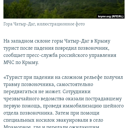
ПРИСОЕДИНЯЙТЕСЬ!
ПОБЕДИТЕЛЕЙ НЕ СУДЯТ?
КРЫМ.НЕПОКОРЕННЫЙ
Гора Чатыр-Даг, иллюстрационное фото
ELIFBE
УКРАИНСКАЯ ПРОБЛЕМА КРЫМА
На западном склоне горы Чатыр-Даг в Крыму
Все сайты RFE/RL
турист после падения повредил позвоночник,
сообщает пресс-служба российского управления
МЧС по Крыму.
«Турист при падении на сложном рельефе получил
травму позвоночника, самостоятельно
передвигаться не может. Сотрудники
чрезвычайного ведомства оказали пострадавшему
первую помощь, проведя иммобилизацию шейного
отдела позвоночника. Затем при помощи
специальных носилок эвакуировали в село
Мраморное, где и передали ожидающим