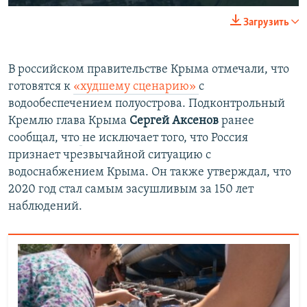
240p
Загрузить
360p
Auto
240p
360p
480p
480p
В российском правительстве Крыма отмечали, что
готовятся к
«худшему сценарию»
с
720p
720p
1080p
водообеспечением полуострова. Подконтрольный
1080p
Кремлю глава Крыма
Сергей Аксенов
ранее
сообщал, что
не исключает того, что Россия
признает чрезвычайной ситуацию с
водоснабжением Крыма. Он также утверждал, что
2020 год стал самым засушливым за 150 лет
наблюдений.​