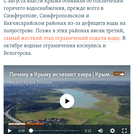
С августа власти Крыма объявили об отключении
горячего водоснабжения, прежде всего в
Симферополе, Симферопольском и
Бахчисарайском районах из-за дефицита воды на
полуострове. Позже в этих районах ввели третий,
самый жесткий этап ограничений подачи воды.
В
октябре водные ограничения коснулись и
Белогорска.
Почему в Крыму исчезают озера | Крым.Реалии ТВ (видео)
видео
Крым.Реалии
No media source currently available
Auto
0:00
6:12