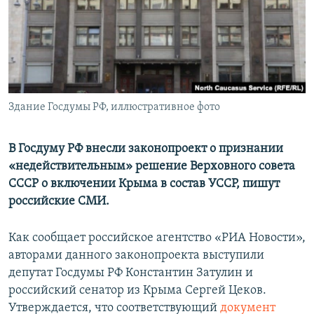
ПРИСОЕДИНЯЙТЕСЬ!
ПОБЕДИТЕЛЕЙ НЕ СУДЯТ?
КРЫМ.НЕПОКОРЕННЫЙ
ELIFBE
УКРАИНСКАЯ ПРОБЛЕМА КРЫМА
Все сайты RFE/RL
Здание Госдумы РФ, иллюстративное фото
В Госдуму РФ внесли законопроект о признании
«недействительным» решение Верховного совета
СССР о включении Крыма в состав УССР, пишут
российские СМИ.
Как сообщает российское агентство «РИА Новости»,
авторами данного законопроекта выступили
депутат Госдумы РФ Константин Затулин и
российский сенатор из Крыма Сергей Цеков.
Утверждается, что соответствующий
документ