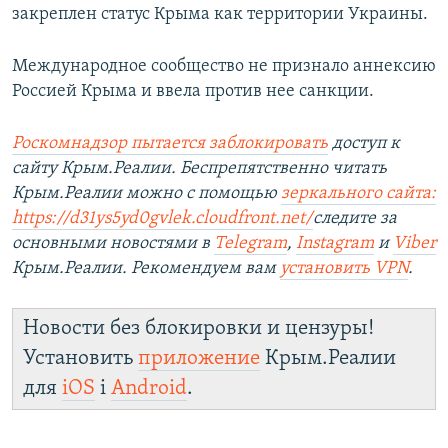
закреплен статус Крыма как территории Украины.
Международное сообщество не признало аннексию
Россией Крыма и ввела против нее санкции.
Роскомнадзор пытается заблокировать
доступ к
сайту Крым.Реалии. Беспрепятственно читать
Крым.Реалии можно с помощью
зеркального сайта:
https://d31ys5yd0gvlek.cloudfront.net/
следите за
основными новостями в
Telegram
,
Instagram
и
Viber
Крым.Реалии. Рекомендуем вам
установить VPN
.
Новости без блокировки и цензуры!
Установить
приложение
Крым.Реалии
для
iOS
і
Android
.