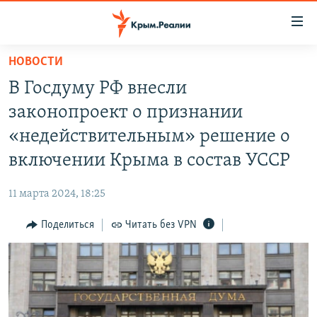
Доступность
ссылки
Вернуться
НОВОСТИ
к
НОВОСТИ
В Госдуму РФ внесли
основному
СПЕЦПРОЕКТЫ
содержанию
законопроект о признании
ВОДА
Вернутся
ГРУЗ 200
«недействительным» решение о
к
ИСТОРИЯ
КАРТА ВОЕННЫХ ОБЪЕКТОВ КРЫМА
включении Крыма в состав УССР
главной
ЕЩЕ
11 ЛЕТ ОККУПАЦИИ КРЫМА. 11 ИСТОРИЙ СОПРОТИВЛЕНИЯ
навигации
11 марта 2024, 18:25
Вернутся
РАДІО СВОБОДА
ИНТЕРАКТИВ
к
Поделиться
Читать без VPN
КАК ОБОЙТИ БЛОКИРОВКУ
ИНФОГРАФИКА
поиску
ТЕЛЕПРОЕКТ КРЫМ.РЕАЛИИ
Українською
СОВЕТЫ ПРАВОЗАЩИТНИКОВ
Qırımtatar
ПРОПАВШИЕ БЕЗ ВЕСТИ