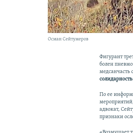
Осман Сейтумеров
Фигурант тре
болен пневмо
медсанчасть 
солидарность
По ее информ
мероприятий,
адвокат, Сей
признаки осл
«Возмущает т