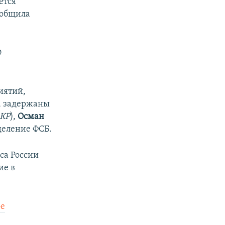
ется
ообщила
О
иятий,
, задержаны
 КР
),
Осман
деление ФСБ.
са России
ие в
ое