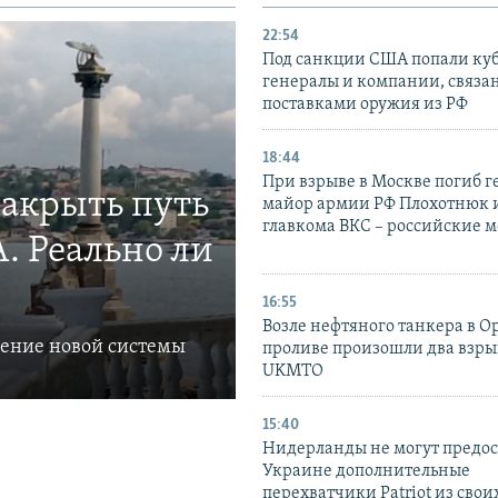
22:54
Под санкции США попали ку
генералы и компании, связа
поставками оружия из РФ
18:44
При взрыве в Москве погиб г
закрыть путь
майор армии РФ Плохотнюк и
главкома ВКС – российские 
. Реально ли
16:55
Возле нефтяного танкера в 
ление новой системы
проливе произошли два взры
UKMTO
15:40
Нидерланды не могут предос
Украине дополнительные
перехватчики Patriot из своих