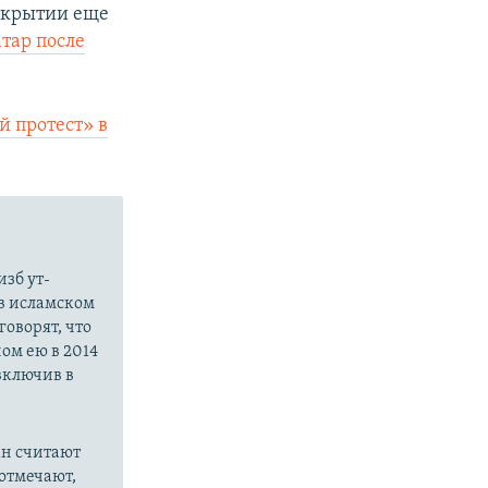
открытии еще
тар после
 протест» в
зб ут-
в исламском
оворят, что
ом ею в 2014
 включив в
ан считают
отмечают,