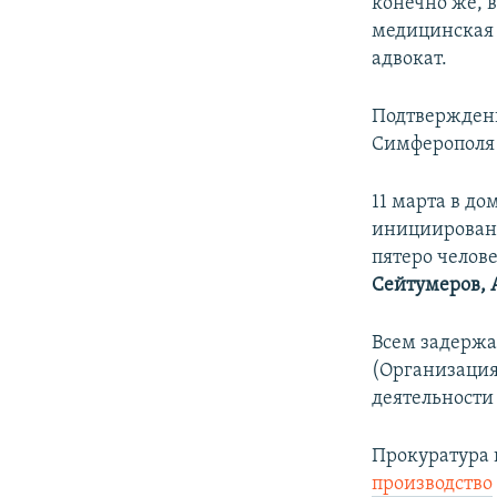
конечно же, в
медицинская 
адвокат.
Подтверждени
Симферополя 
11 марта в д
инициирован
пятеро челов
Сейтумеров,
Всем задержа
(Организация
деятельности
Прокуратура 
производство