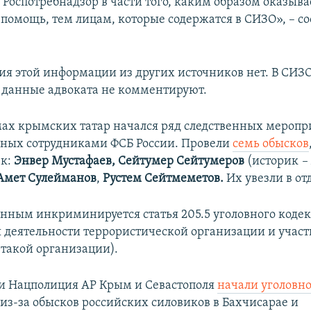
 Роспотребнадзор в части того, каким образом оказыва
помощь, тем лицам, которые содержатся в СИЗО», – с
я этой информации из других источников нет. В СИЗ
данные адвоката не комментируют.
омах крымских татар начался ряд следственных меропр
ных сотрудниками ФСБ России. Провели
семь обысков
ек:
Энвер Мустафаев, Сейтумер Сейтумеров
(историк
–
Амет Сулейманов
,
Рустем Сейтмеметов.
Их увезли в от
нным инкриминируется статья 205.5 уголовного кодек
 деятельности террористической организации и участ
 такой организации).
и Нацполиция АР Крым и Севастополя
начали уголовн
из-за обысков российских силовиков в Бахчисарае и