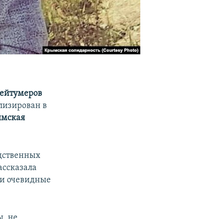
ейтумеров
лизирован в
мская
едственных
ассказала
 и очевидные
ы, не