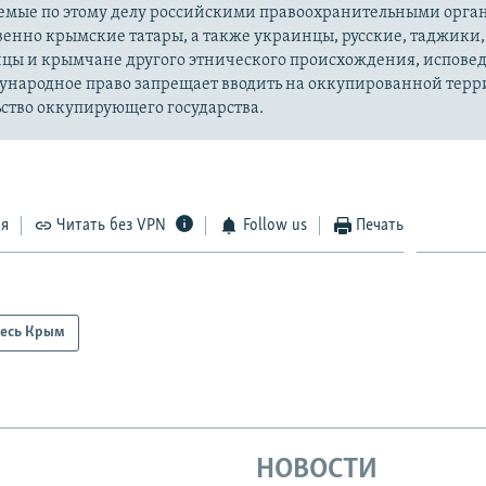
уемые по этому делу российскими правоохранительными орга
енно крымские татары, а также украинцы, русские, таджики,
цы и крымчане другого этнического происхождения, испов
ународное право запрещает вводить на оккупированной тер
ство оккупирующего государства.
ся
Читать без VPN
Follow us
Печать
есь Крым
НОВОСТИ