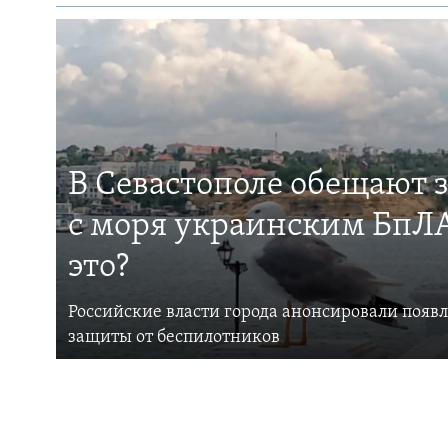
В Севастополе обещают 
с моря украинским БпЛА
это?
Российские власти города анонсировали появ
защиты от беспилотников