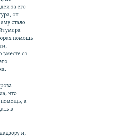
дей за его
ура, он
 ему стало
ейтумера
корая помощь
ти,
 вместе со
его
ва.
ерова
а, что
 помощь, а
ать в
надзору и,