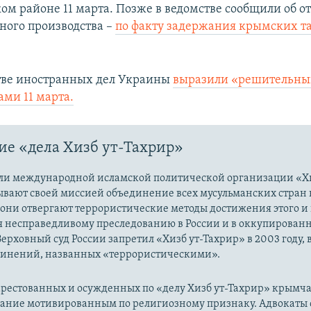
ом районе 11 марта. Позже в ведомстве сообщили об 
вного производства –
по факту задержания крымских та
тве иностранных дел Украины
выразили «решительный
ами 11 марта.
е «дела Хизб ут-Тахрир»
ли международной исламской политической организации «Хи
ывают своей миссией объединение всех мусульманских стран 
 они отвергают террористические методы достижения этого и г
я несправедливому преследованию в России и в оккупированн
Верховный суд России запретил «Хизб ут-Тахрир» в 2003 году,
динений, названных «террористическими».
рестованных и осужденных по «делу Хизб ут-Тахрир» крымч
вание мотивированным по религиозному признаку. Адвокаты 