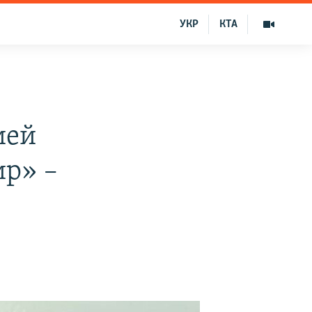
УКР
КТА
ией
ир» –