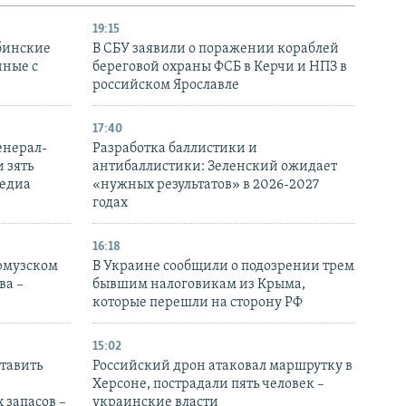
19:15
бинские
В СБУ заявили о поражении кораблей
нные с
береговой охраны ФСБ в Керчи и НПЗ в
российском Ярославле
17:40
енерал-
Разработка баллистики и
 зять
антибаллистики: Зеленский ожидает
медиа
«нужных результатов» в 2026-2027
годах
16:18
Ормузском
В Украине сообщили о подозрении трем
ва –
бывшим налоговикам из Крыма,
которые перешли на сторону РФ
15:02
тавить
Российский дрон атаковал маршрутку в
Херсоне, пострадали пять человек –
 запасов –
украинские власти