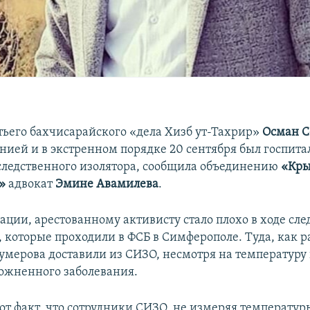
тьего бахчисарайского «дела Хизб ут-Тахрир»
Осман С
нией и в экстренном порядке 20 сентября был госпита
следственного изолятора, сообщила объединению
«Кры
»
адвокат
Эмине Авамилева
.
ации, арестованному активисту стало плохо в ходе сл
 которые проходили в ФСБ в Симферополе. Туда, как р
тумерова доставили из СИЗО, несмотря на температуру
ожненного заболевания.
от факт, что сотрудники СИЗО, не измеряя температур