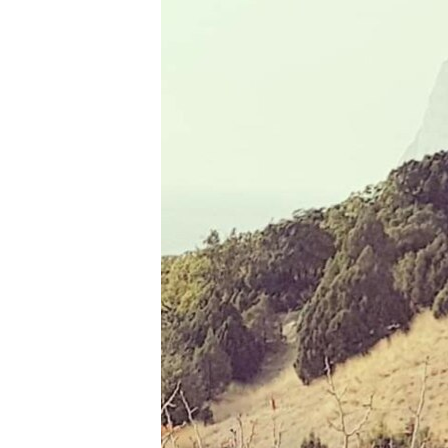
ПОБЕДИТЕЛЕЙ НЕ СУДЯТ?
КРЫМ.НЕПОКОРЕННЫЙ
ELIFBE
УКРАИНСКАЯ ПРОБЛЕМА КРЫМА