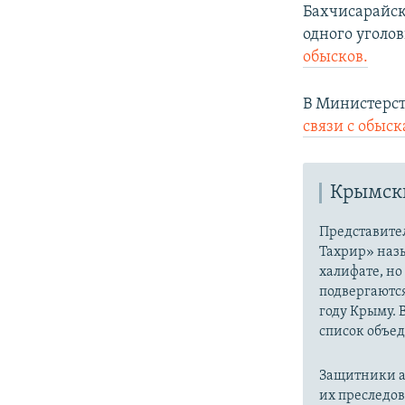
Бахчисарайск
одного уголо
обысков.
В Министерс
связи с обыск
Крымски
Представите
Тахрир» наз
халифате, но
подвергаютс
году Крыму. 
список объе
Защитники а
их преследо