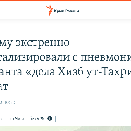
му экстренно
тализировали с пневмон
анта «дела Хизб ут-Тахр
ат
0, 10:52
ся
Читать без VPN