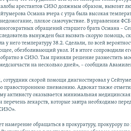
жалобы арестантов СИЗО должным образом, вывозят лю
ейтумерова Османа вчера с утра была высокая температ
 недомогание, плохое самочувствие. В управлении ФСБ
 многократных обращений старшего брата Османа – С
следователь вынужден был вызвать скорую помощь, с
а у него температуру 38.2. Сделали, по всей вероятнос
ее, обезболивающий укол. И в итоге сопроводили его
 обратно в СИЗО. Там приняли решение разместить мо
 медсанчасти на несколько дней», – сообщила Авамиле
, сотрудник скорой помощи диагностировал у Сейтум
 правостороннюю пневмонию. Адвокат также отметил
му активисту оказывается минимальная медицинская
н перечень лекарств, которые завтра необходимо перед
СИЗО».
т намерение обращаться в прокуратуру, прокурору по 