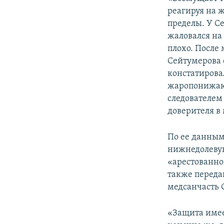
реагируя на 
пределы. У С
жаловался на
плохо. После
Сейтумерова 
констатировал
жаропонижающ
следователем
доверителя в
По ее данным
нижнедолевую
«арестованно
также переда
медсанчасть 
«Защита имее