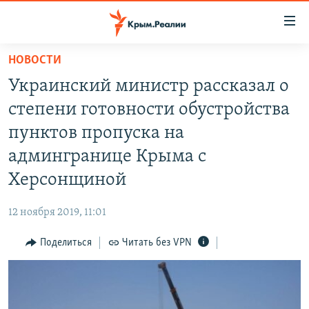
Доступность
ссылки
Вернуться
НОВОСТИ
к
НОВОСТИ
Украинский министр рассказал о
основному
СПЕЦПРОЕКТЫ
содержанию
степени готовности обустройства
ВОДА
Вернутся
ГРУЗ 200
пунктов пропуска на
к
ИСТОРИЯ
КАРТА ВОЕННЫХ ОБЪЕКТОВ КРЫМА
админгранице Крыма с
главной
ЕЩЕ
11 ЛЕТ ОККУПАЦИИ КРЫМА. 11 ИСТОРИЙ СОПРОТИВЛЕНИЯ
навигации
Херсонщиной
Вернутся
РАДІО СВОБОДА
ИНТЕРАКТИВ
к
12 ноября 2019, 11:01
КАК ОБОЙТИ БЛОКИРОВКУ
ИНФОГРАФИКА
поиску
Поделиться
Читать без VPN
ТЕЛЕПРОЕКТ КРЫМ.РЕАЛИИ
Українською
СОВЕТЫ ПРАВОЗАЩИТНИКОВ
Qırımtatar
ПРОПАВШИЕ БЕЗ ВЕСТИ