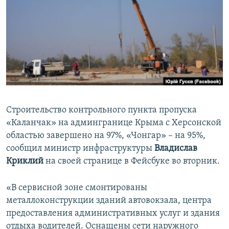
ПРИСОЕДИНЯЙТЕСЬ!
ПОБЕДИТЕЛЕЙ НЕ СУДЯТ?
КРЫМ.НЕПОКОРЕННЫЙ
ELIFBE
УКРАИНСКАЯ ПРОБЛЕМА КРЫМА
Все сайты RFE/RL
Строительство контрольного пункта пропуска
«Каланчак» на админгранице Крыма с Херсонской
областью завершено на 97%, «Чонгар» – на 95%,
сообщил министр инфраструктуры
Владислав
Криклий
на своей странице в Фейсбуке во вторник.
«В сервисной зоне смонтированы
металлоконструкции зданий автовокзала, центра
предоставления административных услуг и здания
отдыха водителей. Оснащены сети наружного