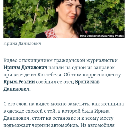
ПРИСОЕДИНЯЙТЕСЬ!
ПОБЕДИТЕЛЕЙ НЕ СУДЯТ?
КРЫМ.НЕПОКОРЕННЫЙ
ELIFBE
УКРАИНСКАЯ ПРОБЛЕМА КРЫМА
Все сайты RFE/RL
Ирина Данилович
Видео с похищением гражданской журналистки
Ирины Данилович
нашли на одной из заправок
при выезде из Коктебеля. Об этом корреспонденту
Крым.Реалии
сообщил ее отец
Бронислав
Данилович
.
С его слов, на видео можно заметить, как женщина
в одежде схожей с той, в которой была Ирина
Данилович, стоит на остановке и к этому месту
подъезжает черный автомобиль. Из автомобиля