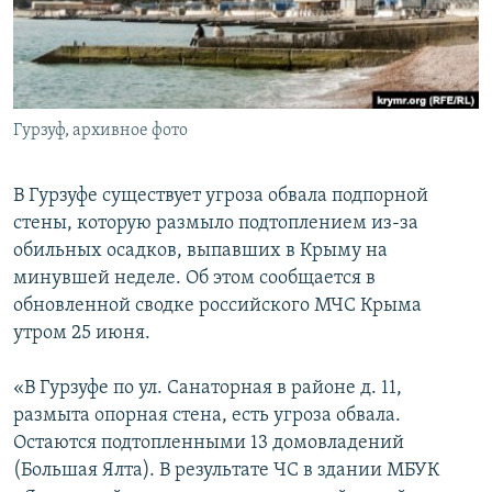
ПРИСОЕДИНЯЙТЕСЬ!
ПОБЕДИТЕЛЕЙ НЕ СУДЯТ?
КРЫМ.НЕПОКОРЕННЫЙ
ELIFBE
Гурзуф, архивное фото
УКРАИНСКАЯ ПРОБЛЕМА КРЫМА
Все сайты RFE/RL
В Гурзуфе существует угроза обвала подпорной
стены, которую размыло подтоплением из-за
обильных осадков, выпавших в Крыму на
минувшей неделе. Об этом сообщается в
обновленной сводке российского МЧС Крыма
утром 25 июня.
«В Гурзуфе по ул. Санаторная в районе д. 11,
размыта опорная стена, есть угроза обвала.
Остаются подтопленными 13 домовладений
(Большая Ялта). В результате ЧС в здании МБУК