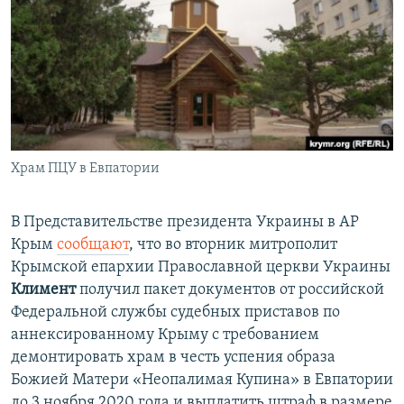
ПРИСОЕДИНЯЙТЕСЬ!
ПОБЕДИТЕЛЕЙ НЕ СУДЯТ?
КРЫМ.НЕПОКОРЕННЫЙ
ELIFBE
УКРАИНСКАЯ ПРОБЛЕМА КРЫМА
Все сайты RFE/RL
Храм ПЦУ в Евпатории
В Представительстве президента Украины в АР
Крым
сообщают
, что во вторник митрополит
Крымской епархии Православной церкви Украины
Климент
получил пакет документов от российской
Федеральной службы судебных приставов по
аннексированному Крыму с требованием
демонтировать храм в честь успения образа
Божией Матери «Неопалимая Купина» в Евпатории
до 3 ноября 2020 года и выплатить штраф в размере