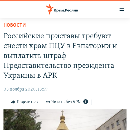
Доступность
ссылки
Вернуться
НОВОСТИ
к
НОВОСТИ
Российские приставы требуют
основному
СПЕЦПРОЕКТЫ
содержанию
снести храм ПЦУ в Евпатории и
ВОДА
Вернутся
ГРУЗ 200
выплатить штраф –
к
ИСТОРИЯ
КАРТА ВОЕННЫХ ОБЪЕКТОВ КРЫМА
Представительство президента
главной
ЕЩЕ
11 ЛЕТ ОККУПАЦИИ КРЫМА. 11 ИСТОРИЙ СОПРОТИВЛЕНИЯ
навигации
Украины в АРК
Вернутся
РАДІО СВОБОДА
ИНТЕРАКТИВ
к
03 ноября 2020, 13:59
КАК ОБОЙТИ БЛОКИРОВКУ
ИНФОГРАФИКА
поиску
Поделиться
Читать без VPN
ТЕЛЕПРОЕКТ КРЫМ.РЕАЛИИ
Українською
СОВЕТЫ ПРАВОЗАЩИТНИКОВ
Qırımtatar
ПРОПАВШИЕ БЕЗ ВЕСТИ