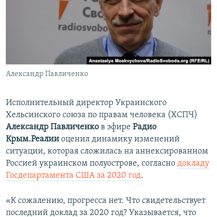
ПРИСОЕДИНЯЙТЕСЬ!
ПОБЕДИТЕЛЕЙ НЕ СУДЯТ?
КРЫМ.НЕПОКОРЕННЫЙ
ELIFBE
УКРАИНСКАЯ ПРОБЛЕМА КРЫМА
Все сайты RFE/RL
Александр Павличенко
Исполнительный директор Украинского
Хельсинского союза по правам человека (ХСПЧ)
Александр Павличенко
в эфире
Радио
Крым.Реалии
оценил динамику изменений
ситуации, которая сложилась на аннексированном
Россией украинском полуострове, согласно
докладу
Госдепартамента США за 2020 год
.
«К сожалению, прогресса нет. Что свидетельствует
последний доклад за 2020 год? Указывается, что