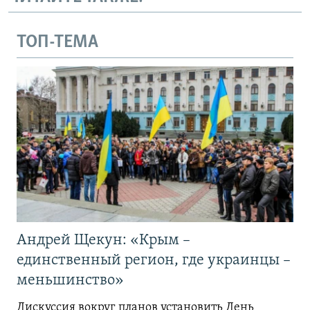
ТОП-ТЕМА
Андрей Щекун: «Крым –
единственный регион, где украинцы –
меньшинство»
Дискуссия вокруг планов установить День