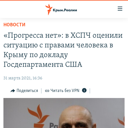
Доступность
ссылки
Вернуться
НОВОСТИ
к
НОВОСТИ
«Прогресса нет»: в ХСПЧ оценили
основному
СПЕЦПРОЕКТЫ
содержанию
ситуацию с правами человека в
ВОДА
Вернутся
ГРУЗ 200
Крыму по докладу
к
ИСТОРИЯ
КАРТА ВОЕННЫХ ОБЪЕКТОВ КРЫМА
Госдепартамента США
главной
ЕЩЕ
11 ЛЕТ ОККУПАЦИИ КРЫМА. 11 ИСТОРИЙ СОПРОТИВЛЕНИЯ
навигации
31 марта 2021, 16:36
Вернутся
РАДІО СВОБОДА
ИНТЕРАКТИВ
к
Поделиться
Читать без VPN
КАК ОБОЙТИ БЛОКИРОВКУ
ИНФОГРАФИКА
поиску
ТЕЛЕПРОЕКТ КРЫМ.РЕАЛИИ
Українською
СОВЕТЫ ПРАВОЗАЩИТНИКОВ
Qırımtatar
ПРОПАВШИЕ БЕЗ ВЕСТИ