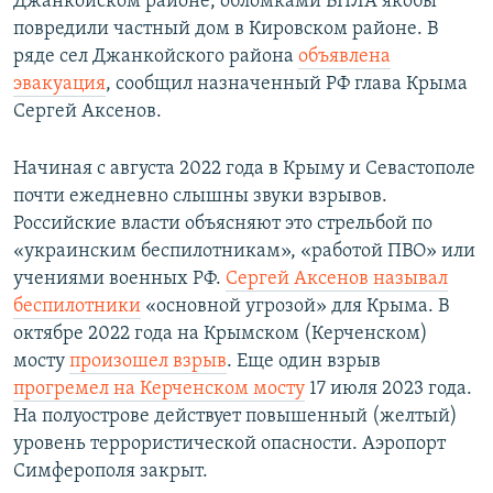
Джанкойском районе, обломками БПЛА якобы
повредили частный дом в Кировском районе. В
ряде сел Джанкойского района
объявлена
эвакуация
, сообщил назначенный РФ глава Крыма
Сергей Аксенов.
Начиная с августа 2022 года в Крыму и Севастополе
почти ежедневно слышны звуки взрывов.
Российские власти объясняют это стрельбой по
«украинским беспилотникам», «работой ПВО» или
учениями военных РФ.
Сергей Аксенов называл
беспилотники
«основной угрозой» для Крыма. В
октябре 2022 года на Крымском (Керченском)
мосту
произошел взрыв
. Еще один взрыв
прогремел на Керченском мосту
17 июля 2023 года.
На полуострове действует повышенный (желтый)
уровень террористической опасности. Аэропорт
Симферополя закрыт.