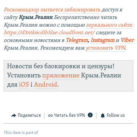
Роскомнадзор пытается заблокировать
доступ к
сайту
Крым.Реалии
.
Беспрепятственно читать
Крым.Реалии можно с помощью
зеркального сайта:
https://d3ntk6cdib5lze.cloudfront.net/
следите за
основными новостями в
Telegram
,
Instagram
и
Viber
Крым.Реалии. Рекомендуем вам
установить VPN
.
Новости без блокировки и цензуры!
Установить
приложение
Крым.Реалии
для
iOS
і
Android
.
Поделиться
Читать без VPN
Follow us
This item is part of