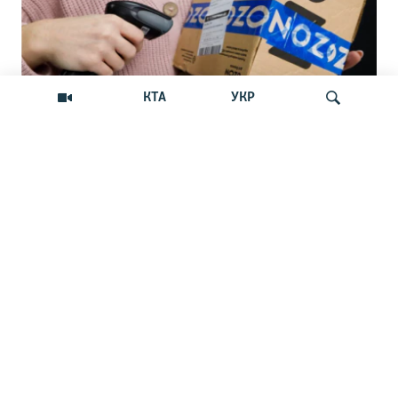
КТА
УКР
«Крым – не Россия»: маркетплейс
Искать
Ozon прекратил прием новых заказов
на Крымском полуострове
Российский маркетплейс Ozon отказывается
доставлять товары в Крым? В чем причина?
НОВОСТИ
19:15