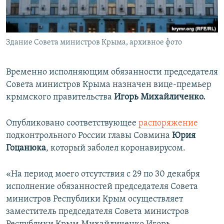
ПРИСОЕДИНЯЙТЕСЬ!
ПОБЕДИТЕЛЕЙ НЕ СУДЯТ?
КРЫМ.НЕПОКОРЕННЫЙ
Здание Совета министров Крыма, архивное фото
ELIFBE
УКРАИНСКАЯ ПРОБЛЕМА КРЫМА
Временно исполняющим обязанности председателя
Все сайты RFE/RL
Совета министров Крыма назначен вице-премьер
крымского правительства
Игорь Михайличенко.
Опубликовано соответствующее
распоряжение
подконтрольного России главы Совмина
Юрия
Гоцанюка
, который заболел коронавирусом.
«На период моего отсутствия с 29 по 30 декабря
исполнение обязанностей председателя Совета
министров Республики Крым осуществляет
заместитель председателя Совета министров