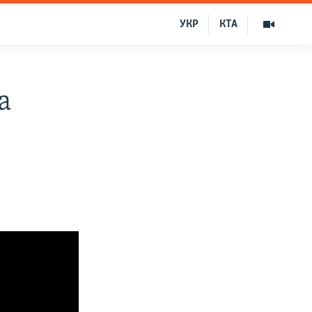
УКР
КТА
а