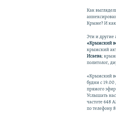
Как выглядел
аннексирован
Крыме? И как
Эти и другие
«Крымский в
крымский ак
Исаева
; крым
политолог, д
«Крымский ве
будни с 19.00
прямого эфир
Услышать нас
частоте 648 А
по телефону 8