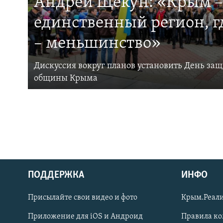
Андрей Щекун: «Крым –
единственный регион, 
– меньшинство»
Дискуссия вокруг планов установить День за
общины Крыма
ПОДДЕРЖКА
ИНФО
Українською
Присылайте свои видео и фото
Крым.Реали
Qırımtatar
Приложение для iOS и Андроид
Правила к