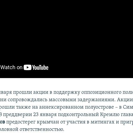
января прошли акции в поддержку оппозиционного по
 они сопровождались массовыми задержаниями. Акции
рошли также на аннексированном полуострове – в Си
 В преддверии 23 января подконтрольный Кремлю глав
ов
предостерег крымчан от участия в митингах и пригр
оловной ответственностью.