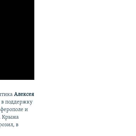
литика
Алексея
 в поддержку
мферополе и
а Крыма
озил, в