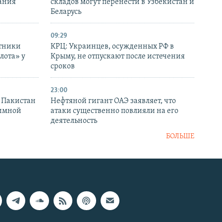
ания
складов могут перенести в Узбекистан и
Беларусь
09:29
отники
КРЦ: Украинцев, осужденных РФ в
лота» у
Крыму, не отпускают после истечения
сроков
23:00
и Пакистан
Нефтяной гигант ОАЭ заявляет, что
аимной
атаки существенно повлияли на его
деятельность
БОЛЬШЕ