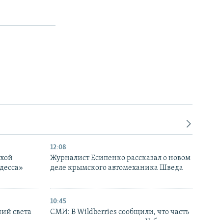
12:08
ухой
Журналист Есипенко рассказал о новом
десса»
деле крымского автомеханика Шведа
10:45
ний света
СМИ: В Wildberries сообщили, что часть