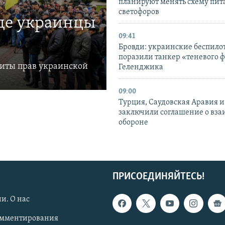
планируют менять схему пит
светофоров
где украинцы
09:41
Бровди: украинские беспил
поразили танкер «теневого ф
щиты прав украинской
Геленджика
09:00
Турция, Саудовская Аравия 
заключили соглашение о вз
обороне
ПРИСОЕДИНЯЙТЕСЬ!
и. О нас
омментирования