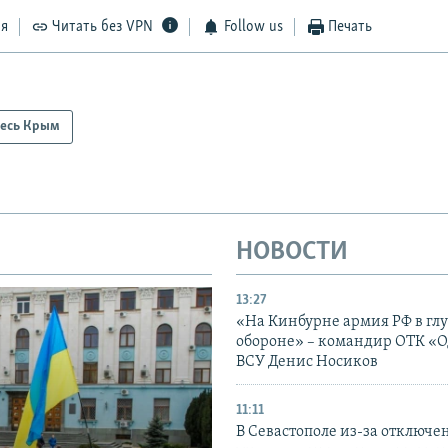
ся
Читать без VPN
Follow us
Печать
есь Крым
НОВОСТИ
13:27
«На Кинбурне армия РФ в гл
обороне» – командир ОТК «О
ВСУ Денис Носиков
11:11
В Севастополе из-за отключе