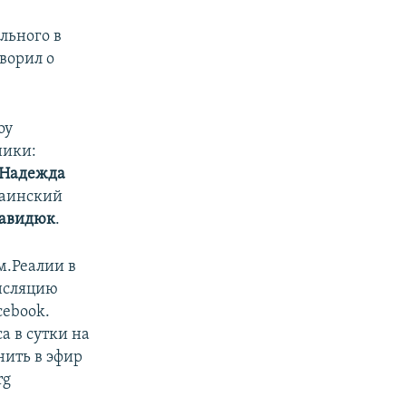
льного в
ворил о
оу
ники:
Надежда
раинский
Давидюк
.
м.Реалии в
ансляцию
cebook.
а в сутки на
нить в эфир
rg