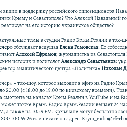
и акции в поддержку российского оппозиционера Нава
ных Крыму и Севастополе? Что Алексей Навальный го
 реагирует на его историю украинское общество?
 актуальные темы в студии Радио Крым.Реалии в ток-ш
ечер»
обсуждает ведущая
Елена Ремовская
. Ее собесед
тивист
Алексей Ефремов
; журналистка из Севастополя
ский историк и политолог
Александр Севастьянов
; ук
иректор аналитического центра «Политика»
Николай 
чер» – ток-шоу, которое выходит в эфир на Радио Кры
 до 20.00 (с 18.00 до 19.00 по киевскому времени). Тр
а смотрите на каналах Крым.Реалии в YouTube и на Fa
 может также Крым. Радио Крым.Реалии вещает 24 час
М, а также на 105.9 FM. Крымчане могут бесплатно зво
 800 100 69 26 или писать на адрес: Krym_radio@rferl.o