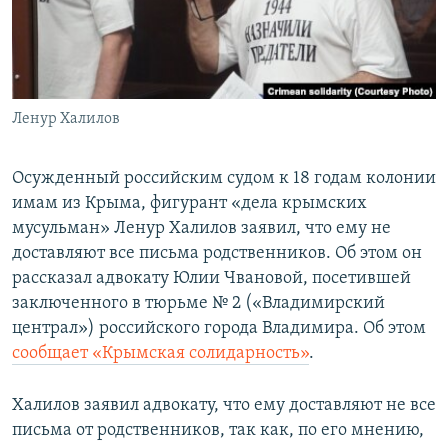
ПРИСОЕДИНЯЙТЕСЬ!
ПОБЕДИТЕЛЕЙ НЕ СУДЯТ?
КРЫМ.НЕПОКОРЕННЫЙ
ELIFBE
Ленур Халилов
УКРАИНСКАЯ ПРОБЛЕМА КРЫМА
Все сайты RFE/RL
Осужденный российским судом к 18 годам колонии
имам из Крыма, фигурант «дела крымских
мусульман» Ленур Халилов заявил, что ему не
доставляют все письма родственников. Об этом он
рассказал адвокату Юлии Чвановой, посетившей
заключенного в тюрьме № 2 («Владимирский
централ») российского города Владимира. Об этом
сообщает «Крымская солидарность»
.
Халилов заявил адвокату, что ему доставляют не все
письма от родственников, так как, по его мнению,