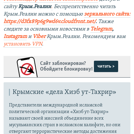
сайту
Крым.Реалии
.
Беспрепятственно читать
Крым.Реалии можно с помощью
зеркального сайта:
https://d3fx89p6g9wd6v.cloudfront.net/
. ​
Также
следите за основными новостями в
Telegram
,
Instagram
и
Viber
Крым.Реалии. Рекомендуем вам
установить
VPN
.
Сайт заблокирован?
читать >
Обойдите блокировку!
Крымские «дела Хизб ут-Тахрир»
Представители международной исламской
политической организации «Хизб ут-Тахрир»
называют своей миссией объединение всех
мусульманских стран в исламском халифате, но они
отвергают террористические методы достижения