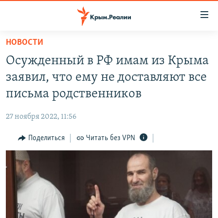
Доступность
ссылки
Вернуться
НОВОСТИ
к
НОВОСТИ
Осужденный в РФ имам из Крыма
основному
СПЕЦПРОЕКТЫ
содержанию
заявил, что ему не доставляют все
ВОДА
Вернутся
ГРУЗ 200
письма родственников
к
ИСТОРИЯ
КАРТА ВОЕННЫХ ОБЪЕКТОВ КРЫМА
главной
27 ноября 2022, 11:56
ЕЩЕ
11 ЛЕТ ОККУПАЦИИ КРЫМА. 11 ИСТОРИЙ СОПРОТИВЛЕНИЯ
навигации
Вернутся
Поделиться
Читать без VPN
РАДІО СВОБОДА
ИНТЕРАКТИВ
к
КАК ОБОЙТИ БЛОКИРОВКУ
ИНФОГРАФИКА
поиску
ТЕЛЕПРОЕКТ КРЫМ.РЕАЛИИ
Українською
СОВЕТЫ ПРАВОЗАЩИТНИКОВ
Qırımtatar
ПРОПАВШИЕ БЕЗ ВЕСТИ