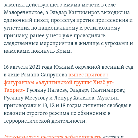
заменял действующего имама мечети в селе
Малореченское, а Эльдар Кантимиров выходил на
одиночный пикет, протестуя против притеснения и
угнетения по национальному и религиозному
признаку, ранее у него уже проводились
следственные мероприятия в жилище с угрозами и
намеками покинуть Крым.
16 августа 2021 года Южный окружной военный суд
в лице Романа Сапрунова
вынес приговор
фигурантам «алуштинской группы Хизб ут-
Тахрир»
Руслану Нагаеву, Эльдару Кантимирову,
Руслану Месутову и Ленуру Халилов. Мужчин
приговорили к 13, 12 и 18 годам лишения свободы в
колонии строгого режима по обвинению в
террористической деятельности.
Роскомнадзор пытается заблокировать
доступ к