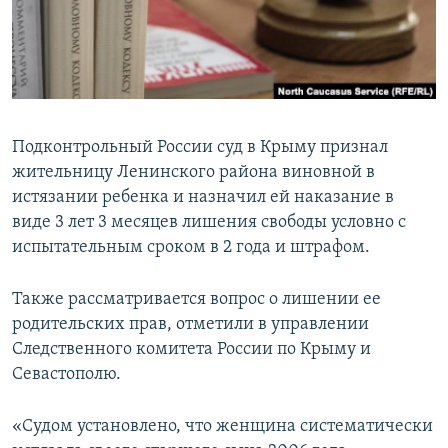
ПРИСОЕДИНЯЙТЕСЬ!
ПОБЕДИТЕЛЕЙ НЕ СУДЯТ?
КРЫМ.НЕПОКОРЕННЫЙ
ELIFBE
УКРАИНСКАЯ ПРОБЛЕМА КРЫМА
Подконтрольный России суд в Крыму признал
Все сайты RFE/RL
жительницу Ленинского района виновной в
истязании ребенка и назначил ей наказание в
виде 3 лет 3 месяцев лишения свободы условно с
испытательным сроком в 2 года и штрафом.
Также рассматривается вопрос о лишении ее
родительских прав, отметили в управлении
Следственного комитета России по Крыму и
Севастополю.
«Судом установлено, что женщина систематически