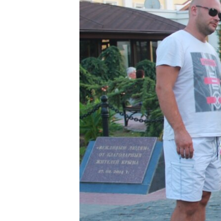
ПОБЕДИТЕЛЕЙ НЕ СУДЯТ?
КРЫМ.НЕПОКОРЕННЫЙ
ELIFBE
УКРАИНСКАЯ ПРОБЛЕМА КРЫМА