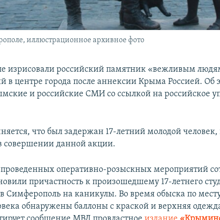
ополе, иллюстрационное архивное фото
е изрисовали российский памятник «вежливым людя
й в центре города после аннексии Крыма Россией. Об 
мские и российские СМИ со ссылкой на российское у
.
няется, что был задержан 17-летний молодой человек,
в совершении данной акции.
е проведенных оперативно-розыскных мероприятий с
новили причастность к произошедшему 17-летнего сту
в Симферополь на каникулы. Во время обыска по мест
овека обнаружены баллоны с краской и верхняя одежд
итирует сообщение МВД провластное
издание
«Крымин