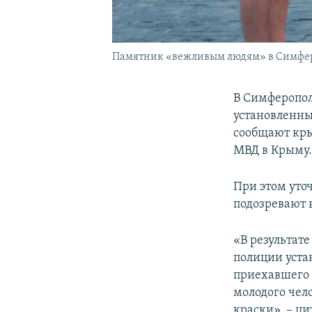
Памятник «вежливым людям» в Симфер
В Симферопол
установленны
сообщают кры
МВД в Крыму
При этом уточ
подозревают 
«В результат
полиции уста
приехавшего 
молодого чел
краски», – ц