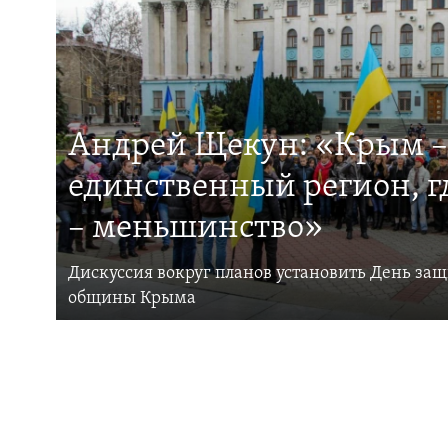
Андрей Щекун: «Крым –
единственный регион, 
– меньшинство»
Дискуссия вокруг планов установить День за
общины Крыма