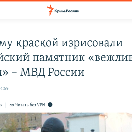
му краской изрисовали
йский памятник «вежли
» – МВД России
14:59
ся
Читать без VPN