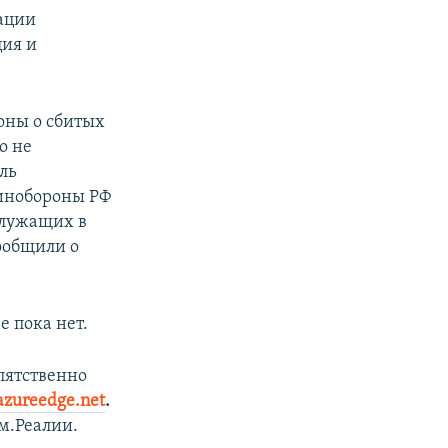
ации
ция и
оны о сбитых
о не
ль
Минобороны РФ
служащих в
ообщили о
 пока нет.
пятственно
azureedge.net
.
.Реалии.