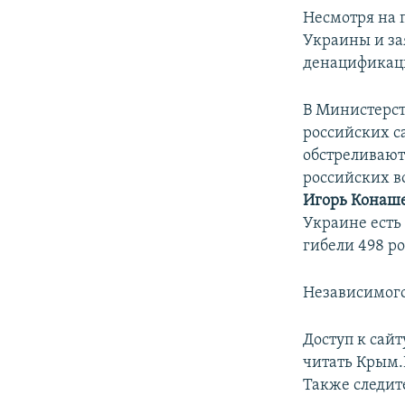
Несмотря на 
Украины и за
денацификац
В Министерст
российских с
обстреливают
российских в
Игорь Конаш
Украине есть
гибели 498 р
Независимого
Доступ к сай
читать Крым
Также следит