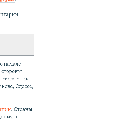
ентарии
о начале
о стороны
 этого стали
кове, Одессе,
зации
. Страны
дения на