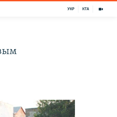
УКР
КТА
вым