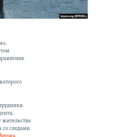
м»,
этом
правление
 которого
отрудники
дента,
у жительства
а со следами
форм»
.