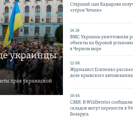
Старший сын Кадырова полу
«героя Чечни»
14:18
ВМС Украины уничтожили р
объекты на буровой установ
в Черном море
где украинцы
12:08
Журналист Есипенко рассказ
деле крымского автомехани
щиты прав украинской
10:45
СМИ: В Wildberries сообщили,
складов могут перенести в У
Беларусь