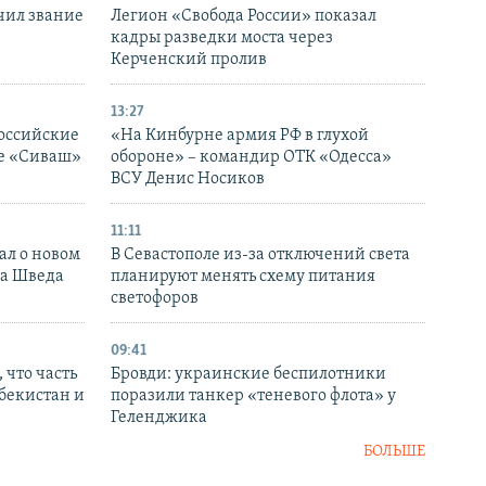
чил звание
Легион «Свобода России» показал
кадры разведки моста через
Керченский пролив
13:27
оссийские
«На Кинбурне армия РФ в глухой
ке «Сиваш»
обороне» – командир ОТК «Одесса»
ВСУ Денис Носиков
11:11
ал о новом
В Севастополе из-за отключений света
ка Шведа
планируют менять схему питания
светофоров
09:41
 что часть
Бровди: украинские беспилотники
збекистан и
поразили танкер «теневого флота» у
Геленджика
БОЛЬШЕ