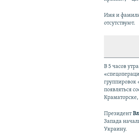
Имя и фамили
отсутствуют.
В 5 часов утр
«спецопераци
группировок «
появляться со
Краматорске,
Президент
Вл
Запада начал
Украину.