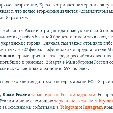
прямое вторжение, Кремль отрицает намерения оккуп
являет, что целью вторжения является «демилитариза
ия Украины».
ве обороны России отрицают данные украинской стор
амолетах, разбомбленной бронетехнике и заявляют, чт
 украинские города. Сначала там также отрицали гибе
оенных. Но 27 февраля официальный представитель 
енков
впервые признал, что среди российских военно
 погибшие и раненые. 2 марта в Минобороны России с
оссийских военных и ранение 1597 человек.
 подтверждения данных о потерях армии РФ в Украине
ту
Крым.Реалии
заблокирован Роскомнадзором.
Беспре
.Реалии можно с помощью
зеркального сайта
:
rukrymr.
е за основными событиями в
Telegram
и
Instagram
Крым