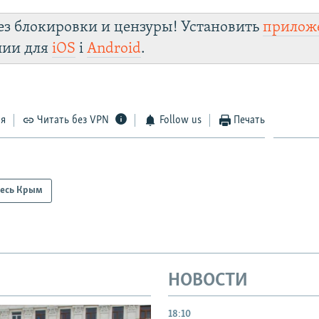
ез блокировки и цензуры! Установить
прилож
лии для
iOS
і
Android
.
ся
Читать без VPN
Follow us
Печать
есь Крым
НОВОСТИ
18:10