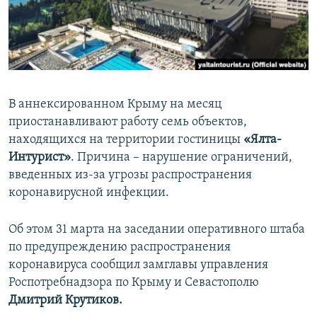
ПРИСОЕДИНЯЙТЕСЬ!
ПОБЕДИТЕЛЕЙ НЕ СУДЯТ?
КРЫМ.НЕПОКОРЕННЫЙ
ELIFBE
УКРАИНСКАЯ ПРОБЛЕМА КРЫМА
В аннексированном Крыму на месяц
Все сайты RFE/RL
приостанавливают работу семь объектов,
находящихся на территории гостиницы
«Ялта-
Интурист»
. Причина – нарушение ограничений,
введенных из-за угрозы распространения
коронавирусной инфекции.
Об этом 31 марта на заседании оперативного штаба
по предупреждению распространения
коронавируса сообщил замглавы управления
Роспотребнадзора по Крыму и Севастополю
Дмитрий Крутиков.