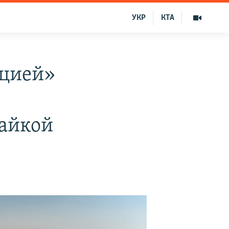
УКР
КТА
ацией»
гайкой