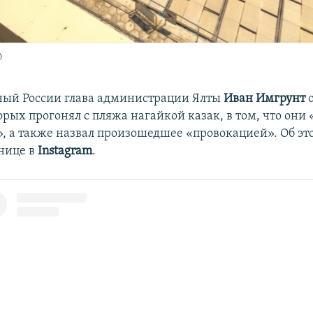
0
ный России глава администрации Ялты
Иван Имгрунт
о
орых прогонял с пляжа нагайкой казак, в том, что они 
о», а также назвал произошедшее «провокацией». Об эт
анице в
Instagram
.