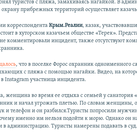
онял туристов с пляжа, замахиваясь нагайкой. В адм
о охрану прибрежных территорий осуществляет казачь
ии корреспондента
Крым.Реалии
, казак, участвовавши
остоит в хуторском казачьем обществе «Терек». Предс
не комментировали инцидент, также отсутствуют ко
хранника.
щалось
, что в поселке Форос охранник одноименного с
ыхающих с пляжа с помощью нагайки. Видео, на которо
 в Instagram участница инцидента.
а, женщина во время ее отдыха с семьей у санатория 
нник и начал угрожать плетью. По словам женщины, 
рук и телефон и он разбился.Туристы попросили мужчи
очему именно им нельзя подойти к морю. Однако он н
 в администрацию. Туристы намерены подавать в суд