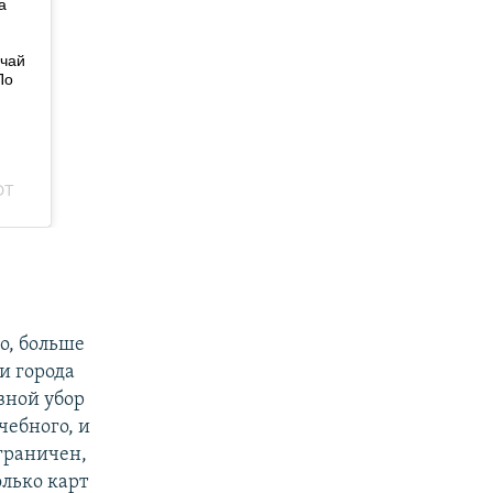
о, больше
и города
вной убор
чебного, и
ограничен,
олько карт