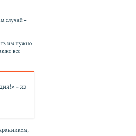
ам случай –
ать им нужно
акже все
ия!» – из
хранником,