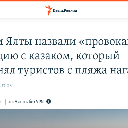
и Ялты назвали «провок
цию с казаком, который
нял туристов с пляжа на
 17:06
ся
Читать без VPN