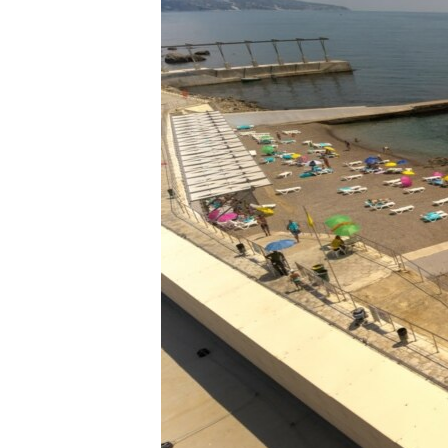
ПОБЕДИТЕЛЕЙ НЕ СУДЯТ?
КРЫМ.НЕПОКОРЕННЫЙ
ELIFBE
УКРАИНСКАЯ ПРОБЛЕМА КРЫМА