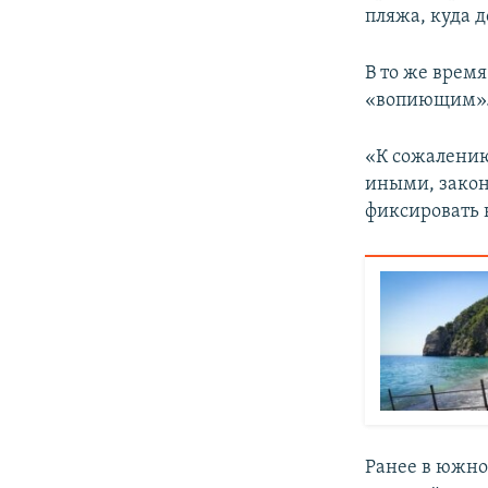
пляжа, куда 
В то же врем
«вопиющим»
«К сожалению
иными, закон
фиксировать 
Ранее в южн