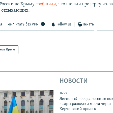
России по Крыму
сообщили,
что начали проверку из-з
а отдыхающих.
ся
Читать без VPN
Follow us
Печать
есь Крым
НОВОСТИ
16:27
Легион «Свобода России» по
кадры разведки моста через
Керченский пролив