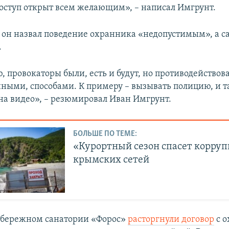
доступ открыт всем желающим», – написал Имгрунт.
я он назвал поведение охранника «недопустимым», а с
.
, провокаторы были, есть и будут, но противодействов
ными, способами. К примеру – вызывать полицию, и т
на видео», – резюмировал Иван Имгрунт.
БОЛЬШЕ ПО ТЕМЕ:
«Курортный сезон спасет коррупц
крымских сетей
обережном санатории «Форос»
расторгнули договор
с о