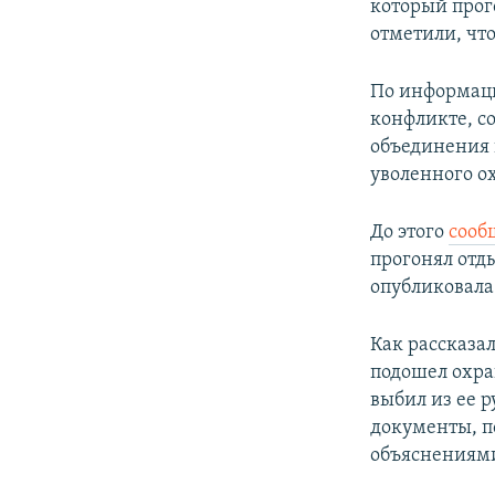
который прог
отметили, чт
По информац
конфликте, с
объединения 
уволенного о
До этого
сооб
прогонял отд
опубликовала
Как рассказал
подошел охра
выбил из ее 
документы, п
объяснениями