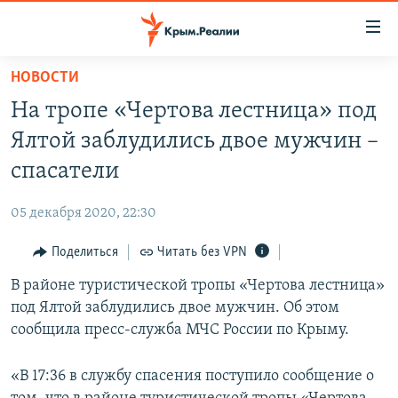
Доступность
ссылки
Вернуться
НОВОСТИ
к
НОВОСТИ
На тропе «Чертова лестница» под
основному
СПЕЦПРОЕКТЫ
содержанию
Ялтой заблудились двое мужчин –
ВОДА
Вернутся
ГРУЗ 200
спасатели
к
ИСТОРИЯ
КАРТА ВОЕННЫХ ОБЪЕКТОВ КРЫМА
главной
05 декабря 2020, 22:30
ЕЩЕ
11 ЛЕТ ОККУПАЦИИ КРЫМА. 11 ИСТОРИЙ СОПРОТИВЛЕНИЯ
навигации
Вернутся
Поделиться
Читать без VPN
РАДІО СВОБОДА
ИНТЕРАКТИВ
к
В районе туристической тропы «Чертова лестница»
КАК ОБОЙТИ БЛОКИРОВКУ
ИНФОГРАФИКА
поиску
под Ялтой заблудились двое мужчин. Об этом
ТЕЛЕПРОЕКТ КРЫМ.РЕАЛИИ
сообщила пресс-служба МЧС России по Крыму.
Українською
СОВЕТЫ ПРАВОЗАЩИТНИКОВ
Qırımtatar
«В 17:36 в службу спасения поступило сообщение о
ПРОПАВШИЕ БЕЗ ВЕСТИ