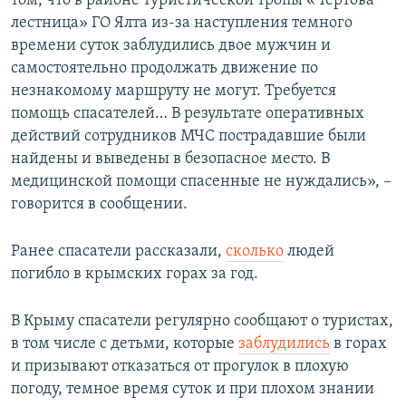
том, что в районе туристической тропы «Чертова
ПРИСОЕДИНЯЙТЕСЬ!
ПОБЕДИТЕЛЕЙ НЕ СУДЯТ?
лестница» ГО Ялта из-за наступления темного
времени суток заблудились двое мужчин и
КРЫМ.НЕПОКОРЕННЫЙ
самостоятельно продолжать движение по
ELIFBE
незнакомому маршруту не могут. Требуется
помощь спасателей… В результате оперативных
УКРАИНСКАЯ ПРОБЛЕМА КРЫМА
действий сотрудников МЧС пострадавшие были
Все сайты RFE/RL
найдены и выведены в безопасное место. В
медицинской помощи спасенные не нуждались», –
говорится в сообщении.
Ранее спасатели рассказали,
сколько
людей
погибло в крымских горах за год.
В Крыму спасатели регулярно сообщают о туристах,
в том числе с детьми, которые
заблудились
в горах
и призывают отказаться от прогулок в плохую
погоду, темное время суток и при плохом знании