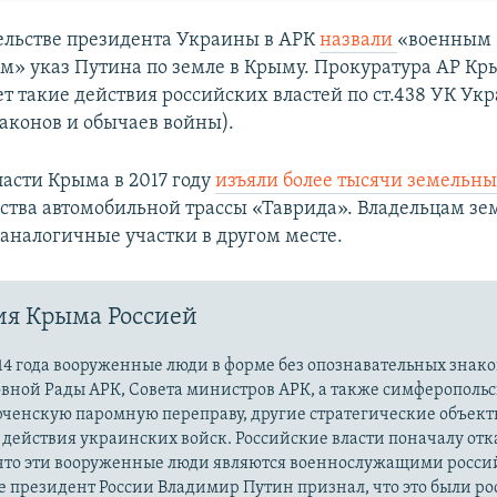
ельстве президента Украины в АРК
назвали
«военным
м» указ Путина по земле в Крыму. Прокуратура АР Кр
т такие действия российских властей по ст.438 УК Ук
аконов и обычаев войны).
ласти Крыма в 2017 году
изъяли более тысячи земельны
ьства автомобильной трассы «Таврида». Владельцам з
 аналогичные участки в другом месте.
ия Крыма Россией
14 года вооруженные люди в форме без опознавательных знако
овной Рады АРК, Совета министров АРК, а также симферополь
рченскую паромную переправу, другие стратегические объект
действия украинских войск. Российские власти поначалу от
 что эти вооруженные люди являются военнослужащими росси
 президент России Владимир Путин признал, что это были р