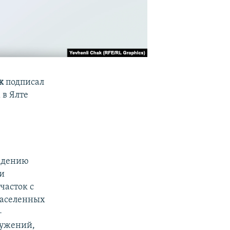
к
подписал
 в Ялте
.
ждению
и
часток с
населенных
–
ружений,