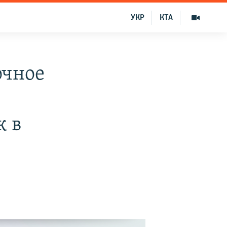
УКР
КТА
очное
к в