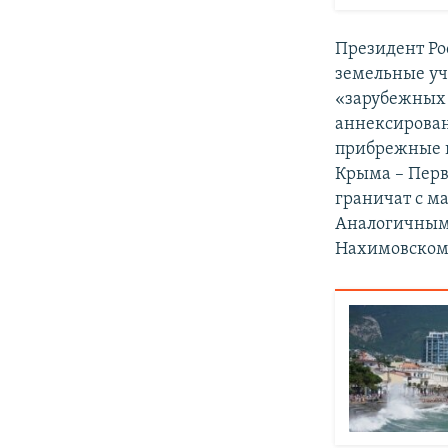
Президент Ро
земельные уч
«зарубежных 
аннексирован
прибрежные г
Крыма – Перв
граничат с м
Аналогичным 
Нахимовском 