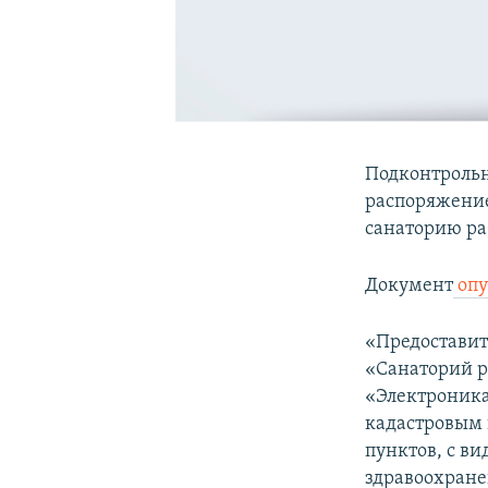
Подконтроль
распоряжение 
санаторию ра
Документ
опу
«Предостави
«Санаторий р
«Электроника
кадастровым 
пунктов, c в
здравоохране