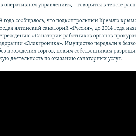
в оперативном управлении», – говорится в тексте рас
18 года сообщалось, что подконтрольный Кремлю крым
редал ялтинский санаторий «Руссия», до 2014 года н
сучреждению «Санаторий работников органов прокура
едерации «Электроника». Имущество передали в безв
без проведения торгов, новым собственникам разреши
ую деятельность по оказанию санаторных услуг.