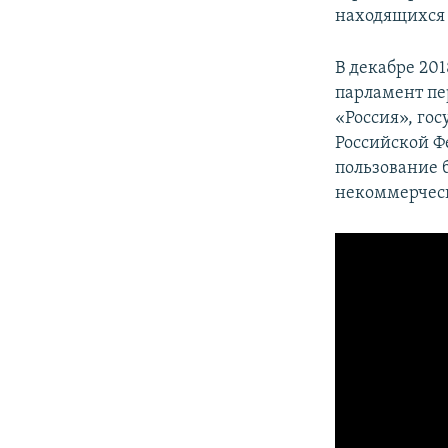
находящихся 
В декабре 20
парламент пе
«Россия», го
Российской Ф
пользование 
некоммерческ