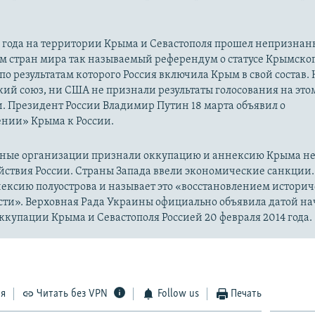
14 года на территории Крыма и Севастополя прошел непризна
м стран мира так называемый референдум о статусе Крымско
 по результатам которого Россия включила Крым в свой состав.
ий союз, ни США не признали результаты голосования на это
. Президент России Владимир Путин 18 марта объявил о
нии» Крыма к России.
ые организации признали оккупацию и аннексию Крыма н
йствия России. Страны Запада ввели экономические санкции.
ексию полуострова и называет это «восстановлением истори
сти». Верховная Рада Украины официально объявила датой на
купации Крыма и Севастополя Россией 20 февраля 2014 года.
ся
Читать без VPN
Follow us
Печать