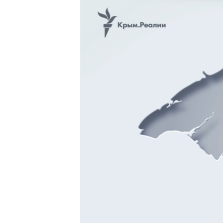
ПОБЕДИТЕЛЕЙ НЕ СУДЯТ?
КРЫМ.НЕПОКОРЕННЫЙ
ELIFBE
УКРАИНСКАЯ ПРОБЛЕМА КРЫМА