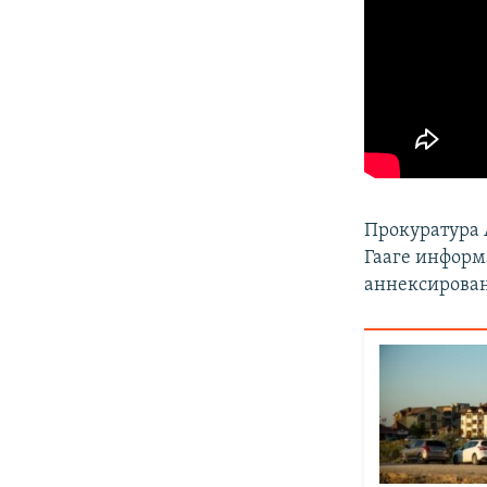
Прокуратура
Гааге инфор
аннексирован