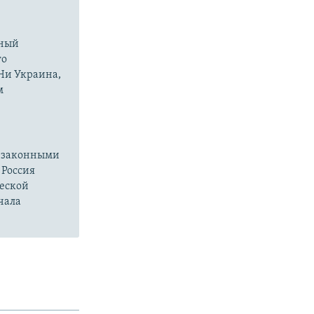
нный
го
 Ни Украина,
м
езаконными
 Россия
ческой
чала