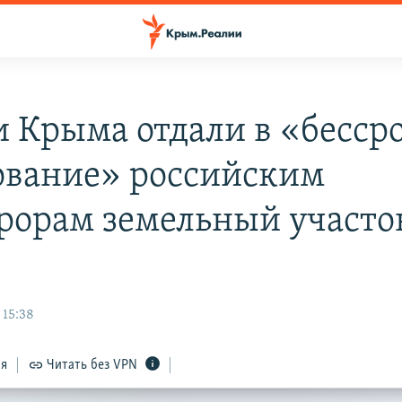
и Крыма отдали в «бесср
ование» российским
рорам земельный участо
 15:38
ся
Читать без VPN