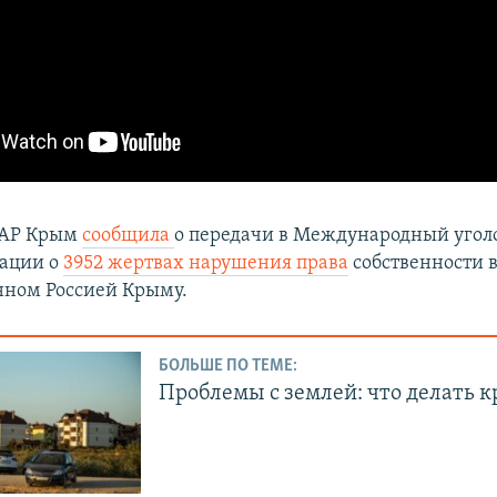
 АР Крым
сообщила
о передачи в Международный угол
мации о
3952 жертвах нарушения права
собственности 
ном Россией Крыму.
БОЛЬШЕ ПО ТЕМЕ:
Проблемы с землей: что делать 