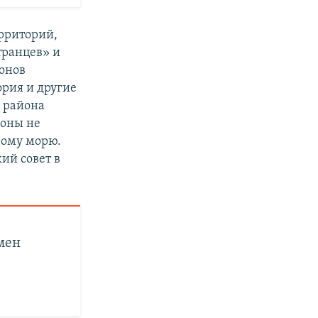
рриторий,
транцев» и
онов
ория и другие
 района
йоны не
ному морю.
ий совет в
мен