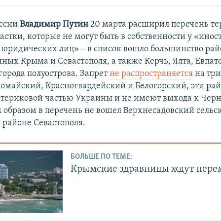
ссии
Владимир Путин
20 марта расширил перечень те
астки, которые не могут быть в собственности у «инос
юридических лиц» – в список вошло большинство рай
ных Крыма и Севастополя, а также Керчь, Ялта, Евпат
орода полуострова. Запрет
не распространяется
на три
омайский, Красногвардейский и Белогорский, эти ра
атериковой частью Украины и не имеют выхода к Чер
образом в перечень не вошел Верхнесадовский сельск
районе Севастополя.
БОЛЬШЕ ПО ТЕМЕ:
Крымские здравницы ждут пере