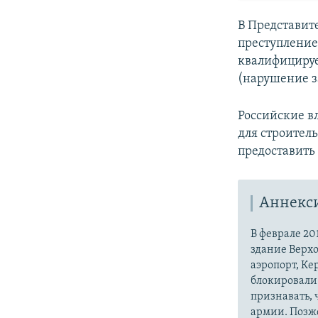
В Представит
преступление
квалифицируе
(нарушение з
Российские в
для строител
предоставить
Аннекс
В феврале 20
здание Верх
аэропорт, Ке
блокировали 
признавать,
армии. Позже