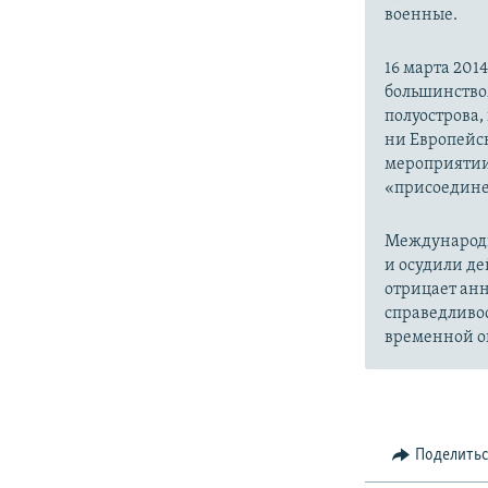
военные.
16 марта 20
большинство
полуострова,
ни Европейск
мероприятии
«присоедине
Международн
и осудили де
отрицает анн
справедливо
временной ок
Поделить