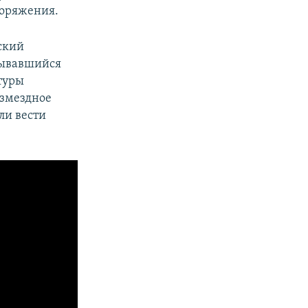
поряжения.
ский
азывавшийся
туры
озмездное
ли вести