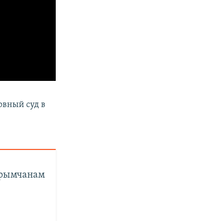
овный суд в
в
крымчанам