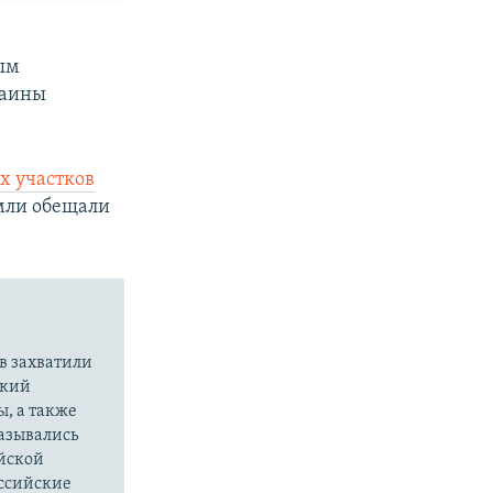
ым
раины
х участков
емли обещали
в захватили
ский
ы, а также
казывались
йской
оссийские