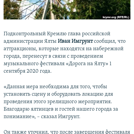
ПРИСОЕДИНЯЙТЕСЬ!
ПОБЕДИТЕЛЕЙ НЕ СУДЯТ?
КРЫМ.НЕПОКОРЕННЫЙ
ELIFBE
Подконтрольный Кремлю глава российской
УКРАИНСКАЯ ПРОБЛЕМА КРЫМА
администрации Ялты
Иван Имгрунт
сообщил, что
Все сайты RFE/RL
аттракционы, которые находятся на набережной
города, перенесут в связи с проведением
музыкального фестиваля «Дорога на Ялту» 1
сентября 2020 года.
«Данная мера необходима для того, чтобы
установить сцену и оборудовать локацию для
проведения этого зрелищного мероприятия.
Благодарю ялтинцев и гостей нашего города за
понимание», – сказал Имгрунт.
Он также уточнил, что после завершения фестиваля