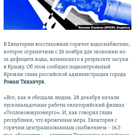
ПРИСОЕДИНЯЙТЕСЬ!
ПОБЕДИТЕЛЕЙ НЕ СУДЯТ?
КРЫМ.НЕПОКОРЕННЫЙ
ELIFBE
УКРАИНСКАЯ ПРОБЛЕМА КРЫМА
В Евпатории восстановили горячее водоснабжение,
Все сайты RFE/RL
которое ограничили с 26 ноября для экономии из-
за дефицита воды, возникшего в результате засухи
в Крыму. Об этом сообщил подконтрольный
Кремлю глава российской администрации города
Роман Тиханчук
.
«Все, как и обещали людям. 28 декабря начали
пусконаладочные работы евпаторийский филиал
«Теплокоммунэнерго». И, как говорил глава
республики, что временная мера. Евпатория с
горячим централизованным снабжением – 16,5