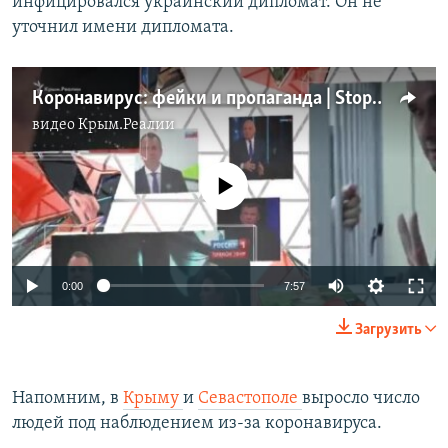
инфицировался украинский дипломат. Он не
уточнил имени дипломата.
Коронавирус: фейки и пропаганда | StopFake News (видео)
видео
Крым.Реалии
No media source currently available
Auto
0:00
7:57
270p
Загрузить
360p
Auto
270p
360p
404p
404p
Напомним, в
Крыму
и
Севастополе
выросло число
людей под наблюдением из-за коронавируса.
1080p
1080p