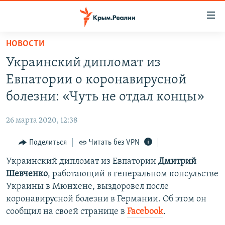
Доступность
ссылки
Вернуться
НОВОСТИ
к
НОВОСТИ
Украинский дипломат из
основному
СПЕЦПРОЕКТЫ
содержанию
Евпатории о коронавирусной
ВОДА
Вернутся
ГРУЗ 200
болезни: «Чуть не отдал концы»
к
ИСТОРИЯ
КАРТА ВОЕННЫХ ОБЪЕКТОВ КРЫМА
главной
26 марта 2020, 12:38
ЕЩЕ
11 ЛЕТ ОККУПАЦИИ КРЫМА. 11 ИСТОРИЙ СОПРОТИВЛЕНИЯ
навигации
Вернутся
Поделиться
Читать без VPN
РАДІО СВОБОДА
ИНТЕРАКТИВ
к
Украинский дипломат из Евпатории
Дмитрий
КАК ОБОЙТИ БЛОКИРОВКУ
ИНФОГРАФИКА
поиску
Шевченко
, работающий в генеральном консульстве
ТЕЛЕПРОЕКТ КРЫМ.РЕАЛИИ
Украины в Мюнхене, выздоровел после
Українською
коронавирусной болезни в Германии. Об этом он
СОВЕТЫ ПРАВОЗАЩИТНИКОВ
Qırımtatar
сообщил на своей странице в
Facebook
.
ПРОПАВШИЕ БЕЗ ВЕСТИ