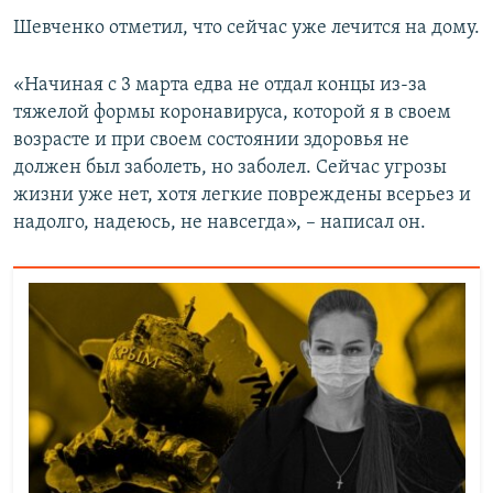
ПРИСОЕДИНЯЙТЕСЬ!
ПОБЕДИТЕЛЕЙ НЕ СУДЯТ?
Шевченко отметил, что сейчас уже лечится на дому.
КРЫМ.НЕПОКОРЕННЫЙ
«Начиная с 3 марта едва не отдал концы из-за
ELIFBE
тяжелой формы коронавируса, которой я в своем
возрасте и при своем состоянии здоровья не
УКРАИНСКАЯ ПРОБЛЕМА КРЫМА
должен был заболеть, но заболел. Сейчас угрозы
Все сайты RFE/RL
жизни уже нет, хотя легкие повреждены всерьез и
надолго, надеюсь, не навсегда», – написал он.