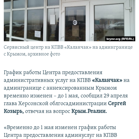
ПРИСОЕДИНЯЙТЕСЬ!
ПОБЕДИТЕЛЕЙ НЕ СУДЯТ?
КРЫМ.НЕПОКОРЕННЫЙ
ELIFBE
УКРАИНСКАЯ ПРОБЛЕМА КРЫМА
Все сайты RFE/RL
Сервисный центр на КПВВ «Каланчак» на админгранице
с Крымом, архивное фото
График работы Центра предоставления
административных услуг на КПВВ
«Каланчак»
на
админгранице с аннексированным Крымом
временно изменен – до 1 мая,
сообщил 29 апреля
глава Херсонской облгосадминистрации
Сергей
Козырь,
отвечая на вопрос
Крым.Реалии.
«Временно до 1 мая изменен график работы
Центра предоставления админуслуг на КПВВ