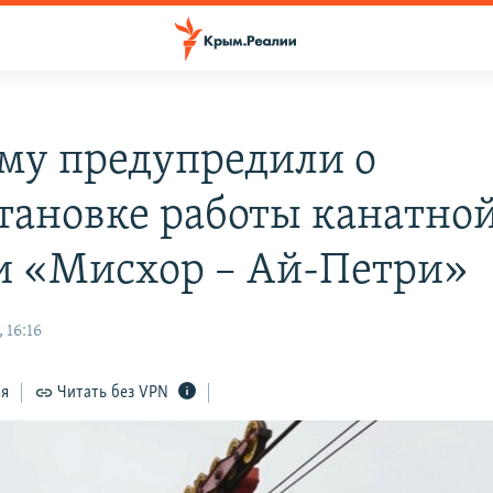
му предупредили о
тановке работы канатно
и «Мисхор – Ай-Петри»
 16:16
ся
Читать без VPN