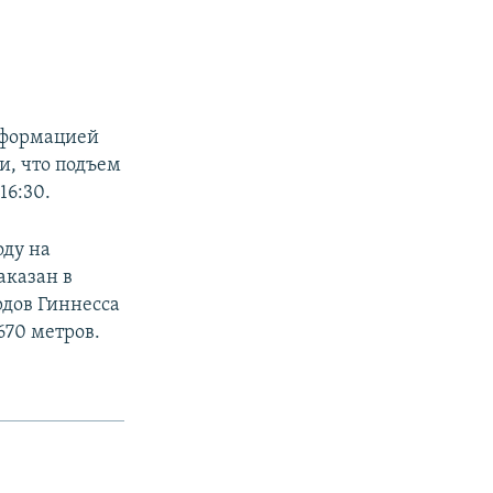
нформацией
и, что подъем
16:30.
оду на
аказан в
рдов Гиннесса
670 метров.