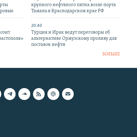
ерты
крупного нефтяного пятна возле порта
оровью
Тамань в Краснодарском крае РФ
20:40
розит
Турция и Ирак ведут переговоры об
вастополя»
альтернативе Ормузскому проливу для
поставок нефти
БОЛЬШЕ