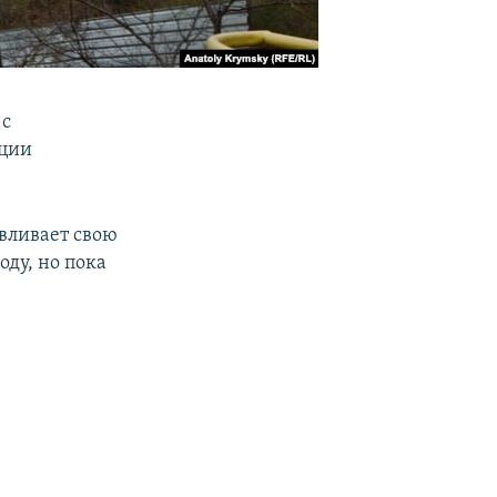
 с
ации
вливает свою
оду, но пока
.