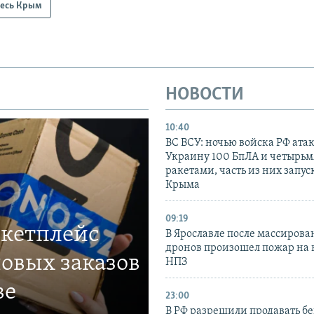
есь Крым
НОВОСТИ
10:40
ВС ВСУ: ночью войска РФ ата
Украину 100 БпЛА и четырьм
ракетами, часть из них запус
Крыма
09:19
ркетплейс
В Ярославле после массирова
дронов произошел пожар на
овых заказов
НПЗ
ве
23:00
В РФ разрешили продавать б