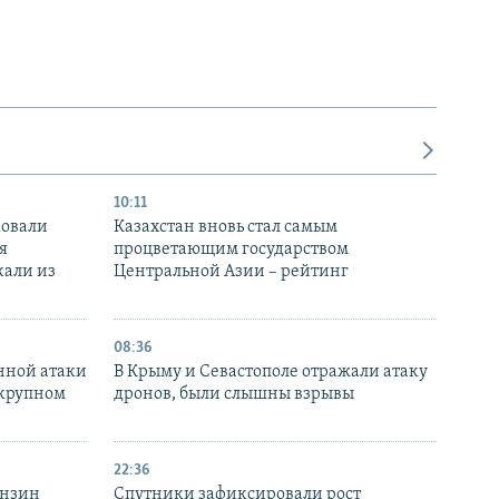
10:11
ковали
Казахстан вновь стал самым
я
процветающим государством
кали из
Центральной Азии – рейтинг
08:36
нной атаки
В Крыму и Севастополе отражали атаку
 крупном
дронов, были слышны взрывы
22:36
ензин
Спутники зафиксировали рост