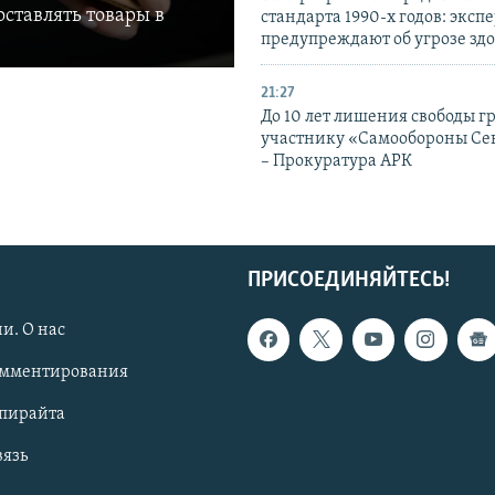
ставлять товары в
стандарта 1990-х годов: эксп
предупреждают об угрозе зд
21:27
До 10 лет лишения свободы г
участнику «Самообороны Се
– Прокуратура АРК
ПРИСОЕДИНЯЙТЕСЬ!
и. О нас
омментирования
опирайта
вязь