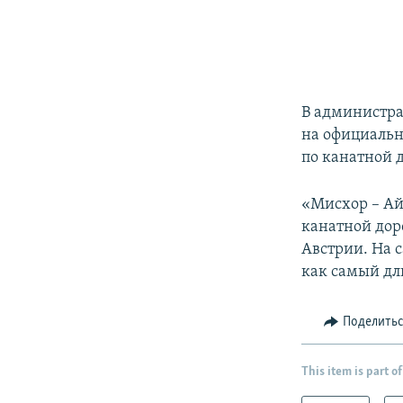
В администра
на официальн
по канатной д
«Мисхор – Ай
канатной дор
Австрии. На с
как самый дл
Поделить
This item is part of