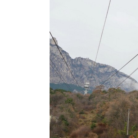
ПОБЕДИТЕЛЕЙ НЕ СУДЯТ?
КРЫМ.НЕПОКОРЕННЫЙ
ELIFBE
УКРАИНСКАЯ ПРОБЛЕМА КРЫМА