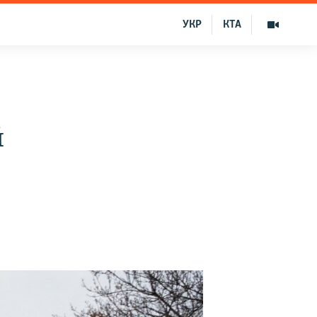
УКР
КТА
й