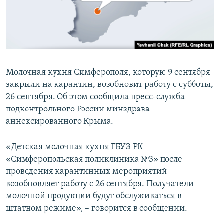
ПРИСОЕДИНЯЙТЕСЬ!
ПОБЕДИТЕЛЕЙ НЕ СУДЯТ?
КРЫМ.НЕПОКОРЕННЫЙ
ELIFBE
УКРАИНСКАЯ ПРОБЛЕМА КРЫМА
Молочная кухня Симферополя, которую 9 сентября
Все сайты RFE/RL
закрыли на карантин, возобновит работу с субботы,
26 сентября. Об этом сообщила пресс-служба
подконтрольного России минздрава
аннексированного Крыма.
«Детская молочная кухня ГБУЗ РК
«Симферопольская поликлиника №3» после
проведения карантинных мероприятий
возобновляет работу с 26 сентября. Получатели
молочной продукции будут обслуживаться в
штатном режиме», – говорится в сообщении.