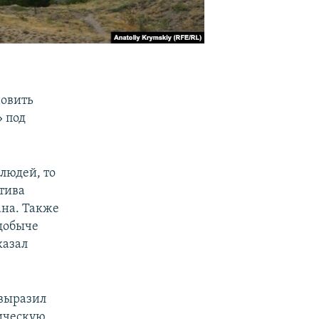
новить
» под
людей, то
атива
ана. Также
 добыче
казал
выразил
гическую