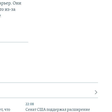
арьер. Они
то из-за
е
22:08
т, что
Сенат США поддержал расширение