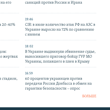
на его
санкций против России и Ирана
19:46
а 20-40%
CIR: в июле количество атак РФ на АЗС в
Украине выросло на 72% по сравнению
с июнем
18:02
дом:
В Украине выдвинули обвинение судье,
 о жертвах
выносившего приговор бойцу ГУР МО
Украины, попавшего в плен в Крыму
16:59
н стадион,
60 процентов украинцев против
передачи России Донбасса в обмен на
гарантии безопасности – опрос
БОЛЬШЕ