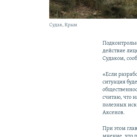
Судак, Крым
Подконтроль
действие лиц
Судаком, соо
«Если разраб
ситуация буд
общественнос
считаю, что 
полезных иск
Аксенов.
При этом гла
мнение, что 