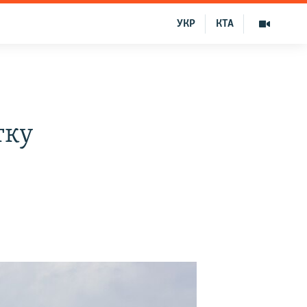
УКР
КТА
тку