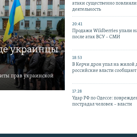
атаки существенно повлияли 
деятельность
20:41
Продажи Wildberries упали н
после атак ВСУ – СМИ
где украинцы
18:53
В Керчи дрон упал на жилой 
российские власти сообщают
щиты прав украинской
17:28
Удар РФ по Одессе: поврежде
пострадал человек – власти