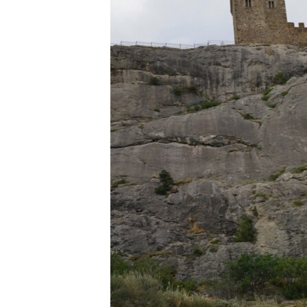
ПОБЕДИТЕЛЕЙ НЕ СУДЯТ?
КРЫМ.НЕПОКОРЕННЫЙ
ELIFBE
УКРАИНСКАЯ ПРОБЛЕМА КРЫМА