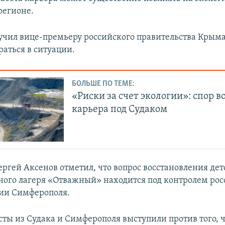
регионе.
учил вице-премьеру российского правительства Крым
раться в ситуации.
БОЛЬШЕ ПО ТЕМЕ:
«Риски за счет экологии»: спор в
карьера под Судаком
ергей Аксенов отметил, что вопрос восстановления дет
ного лагеря «Отважный» находится под контролем ро
ии Симферополя.
сты из Судака и Симферополя выступили против того, 