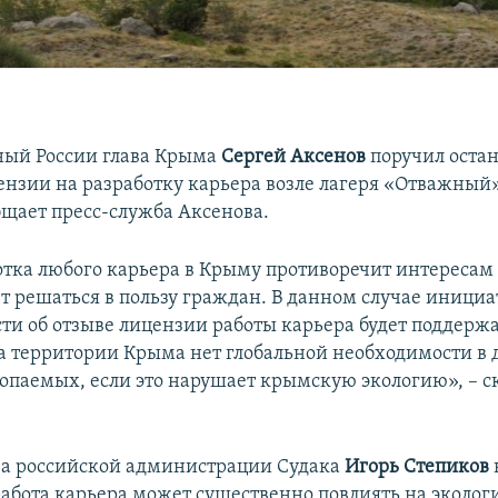
ный России глава Крыма
Сергей Аксенов
поручил оста
ензии на разработку карьера возле лагеря «Отважный
бщает пресс-служба Аксенова.
отка любого карьера в Крыму противоречит интересам 
ет решаться в пользу граждан. В данном случае иници
ти об отзыве лицензии работы карьера будет поддерж
на территории Крыма нет глобальной необходимости в
опаемых, если это нарушает крымскую экологию», – с
ва российской администрации Судака
Игорь Степиков
работа карьера может существенно повлиять на эколо