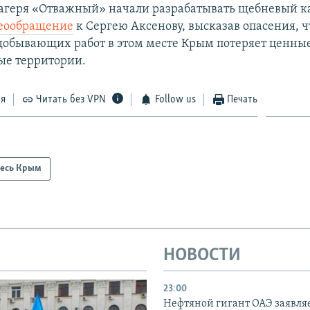
агеря «Отважный» начали разрабатывать щебневый к
деообращение
к Сергею Аксенову, высказав опасения, ч
добывающих работ в этом месте Крым потеряет ценны
ые территории.
ся
Читать без VPN
Follow us
Печать
есь Крым
НОВОСТИ
23:00
Нефтяной гигант ОАЭ заявляе