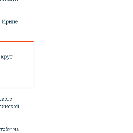
а
Ирине
округ
ского
ссийской
чтобы на