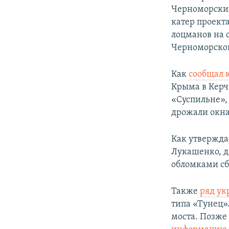
Черноморски
катер проекта
лоцманов на 
Черноморског
Как
сообщал 
Крыма в Керч
«Суспильне»,
дрожали окна
Как утвержда
Лукашенко, д
обломками сб
Также
ряд у
типа «Тунец»
моста. Позже