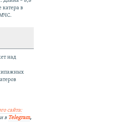
 Длина – 8,8
 катера в
 МЧС.
ет над
е
экипажных
катеров
го сайта:
и в
Telegram
,