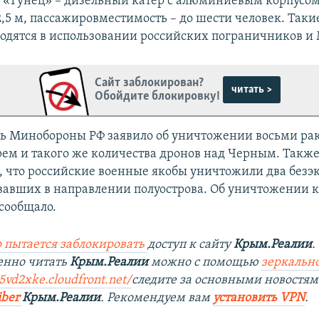
. «Тунец» – дизельный катер с алюминиевым корпусом.
,5 м, пассажировместимость – до шести человек. Такие
одятся в использовании российских пограничников и
Сайт заблокирован?
читать >
Обойдите блокировку!
дь Минобороны РФ заявило об уничтожении восьми рак
ем и такого же количества дронов над Черным. Такж
, что российские военные якобы уничтожили два без
овавших в направлении полуострова. Об уничтожении 
 сообщало.
 пытается заблокировать
доступ к сайту
Крым.Реалии
.
енно читать
Крым.Реалии
можно с помощью
зеркально
5vd2xke.cloudfront.net/
следите за основными новостям
iber
Крым.Реалии
. Рекомендуем вам
установить VPN
.