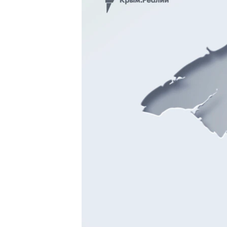
ПОБЕДИТЕЛЕЙ НЕ СУДЯТ?
КРЫМ.НЕПОКОРЕННЫЙ
ELIFBE
УКРАИНСКАЯ ПРОБЛЕМА КРЫМА