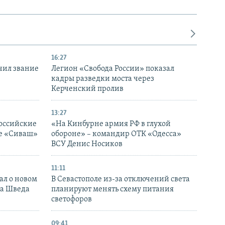
16:27
чил звание
Легион «Свобода России» показал
кадры разведки моста через
Керченский пролив
13:27
оссийские
«На Кинбурне армия РФ в глухой
ке «Сиваш»
обороне» – командир ОТК «Одесса»
ВСУ Денис Носиков
11:11
ал о новом
В Севастополе из-за отключений света
ка Шведа
планируют менять схему питания
светофоров
09:41