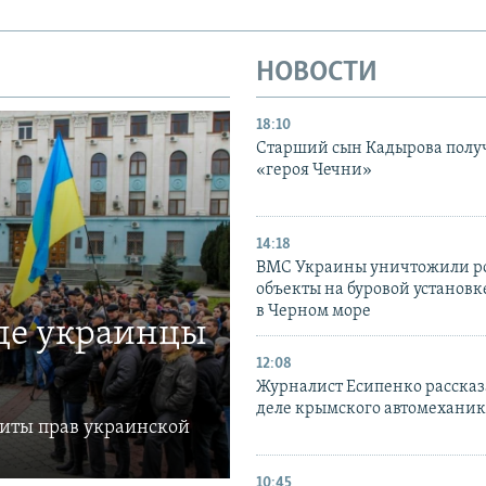
НОВОСТИ
18:10
Старший сын Кадырова полу
«героя Чечни»
14:18
ВМС Украины уничтожили р
объекты на буровой установ
в Черном море
где украинцы
12:08
Журналист Есипенко рассказ
деле крымского автомехани
щиты прав украинской
10:45