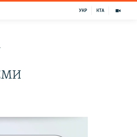
УКР
КТА
а
 СМИ