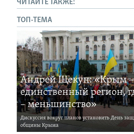
ЧИТАЙТЕ ТАКЖЕ:
ТОП-ТЕМА
Андрей Щекун: «Крым –
единственный регион, 
– меньшинство»
Дискуссия вокруг планов установить День за
общины Крыма