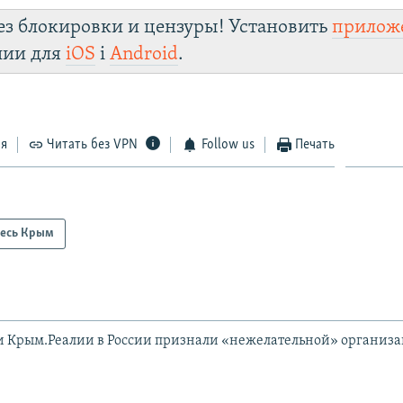
ез блокировки и цензуры! Установить
прилож
лии для
iOS
і
Android
.
ся
Читать без VPN
Follow us
Печать
есь Крым
и Крым.Реалии в России признали «нежелательной» организ