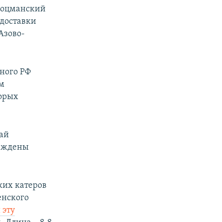
лоцманский
 доставки
Азово-
нного РФ
м
торых
ай
реждены
ких катеров
енского
 эту