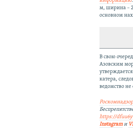
информацию
м, ширина – 2
основном нах
В свою очере
Азовским мор
утверждается
катера, след
ведомство не
Роскомнадзор
Беспрепятств
https://dfuu6y
Instagram
и
V