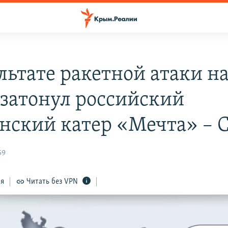
льтате ракетной атаки н
 затонул российский
нский катер «Мечта» –
59
ся
Читать без VPN