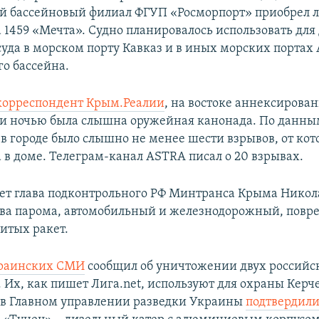
й бассейновый филиал ФГУП «Росморпорт» приобрел 
 1459 «Мечта». Судно планировалось использовать для
суда в морском порту Кавказ и в иных морских портах 
о бассейна.
корреспондент Крым.Реалии
, на востоке аннексирова
и ночью была слышна оружейная канонада. По данны
 в городе было слышно не менее шести взрывов, от ко
 в доме. Телеграм-канал ASTRA писал о 20 взрывах.
ет глава подконтрольного РФ Минтранса Крыма Никол
ва парома, автомобильный и железнодорожный, пов
итых ракет.
краинских СМИ
сообщил об уничтожении двух российс
. Их, как пишет Лига.net, используют для охраны Керч
 в Главном управлении разведки Украины
подтвердили