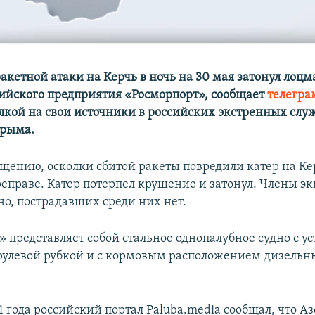
ракетной атаки на Керчь в ночь на 30 мая затонул лоц
ийского предприятия «Росморпорт», сообщает
телегра
лкой на свои источники в российских экстренных слу
Крыма.
бщению, осколки сбитой ракеты повредили катер на К
еправе. Катер потерпел крушение и затонул. Члены э
но, пострадавших среди них нет.
 представляет собой стальное однопалубное судно с ус
рулевой рубкой и с кормовым расположением дизельн
1 года российский портал Paluba.media сообщал, что Аз