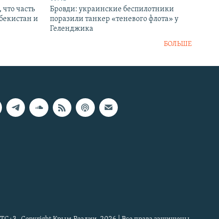
 что часть
Бровди: украинские беспилотники
збекистан и
поразили танкер «теневого флота» у
Геленджика
БОЛЬШЕ