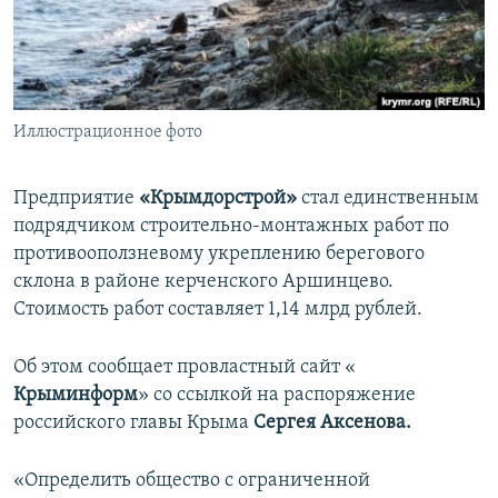
ПРИСОЕДИНЯЙТЕСЬ!
ПОБЕДИТЕЛЕЙ НЕ СУДЯТ?
КРЫМ.НЕПОКОРЕННЫЙ
ELIFBE
Иллюстрационное фото
УКРАИНСКАЯ ПРОБЛЕМА КРЫМА
Все сайты RFE/RL
Предприятие
«Крымдорстрой»
стал единственным
подрядчиком строительно-монтажных работ по
противооползневому укреплению берегового
склона в районе керченского Аршинцево.
Стоимость работ составляет 1,14 млрд рублей.
Об этом сообщает провластный сайт «​
Крыминформ
»​ со ссылкой на распоряжение
российского главы Крыма
Сергея Аксенова.
«Определить общество с ограниченной