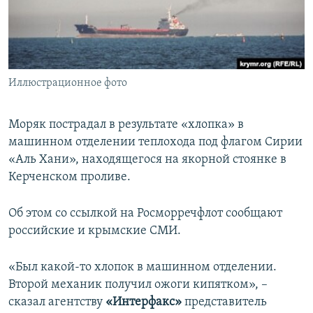
ПРИСОЕДИНЯЙТЕСЬ!
ПОБЕДИТЕЛЕЙ НЕ СУДЯТ?
КРЫМ.НЕПОКОРЕННЫЙ
ELIFBE
Иллюстрационное фото
УКРАИНСКАЯ ПРОБЛЕМА КРЫМА
Все сайты RFE/RL
Моряк пострадал в результате «хлопка» в
машинном отделении теплохода под флагом Сирии
«Аль Хани», находящегося на якорной стоянке в
Керченском проливе.
Об этом со ссылкой на Росморречфлот сообщают
российские и крымские СМИ.
«Был какой-то хлопок в машинном отделении.
Второй механик получил ожоги кипятком», –
сказал агентству
«Интерфакс»
представитель