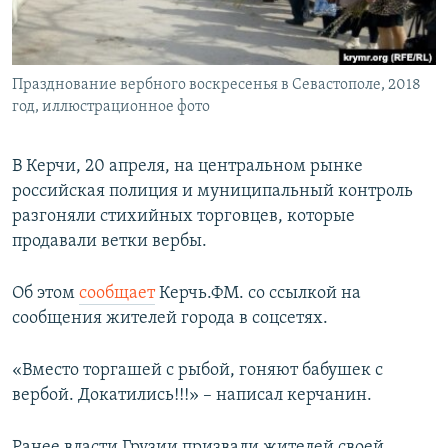
ПРИСОЕДИНЯЙТЕСЬ!
ПОБЕДИТЕЛЕЙ НЕ СУДЯТ?
КРЫМ.НЕПОКОРЕННЫЙ
Празднование вербного воскресенья в Севастополе, 2018
ELIFBE
год, иллюстрационное фото
УКРАИНСКАЯ ПРОБЛЕМА КРЫМА
Все сайты RFE/RL
В Керчи, 20 апреля, на центральном рынке
российская полиция и муниципальный контроль
разгоняли стихийных торговцев, которые
продавали ветки вербы.
Об этом
сообщает
Керчь.ФМ. со ссылкой на
сообщения жителей города в соцсетях.
«Вместо торгашей с рыбой, гоняют бабушек с
вербой. Докатились!!!» – написал керчанин.
Ранее власти Грузии призвали жителей своей