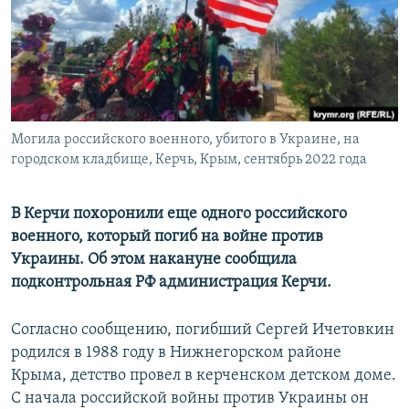
ПРИСОЕДИНЯЙТЕСЬ!
ПОБЕДИТЕЛЕЙ НЕ СУДЯТ?
КРЫМ.НЕПОКОРЕННЫЙ
ELIFBE
УКРАИНСКАЯ ПРОБЛЕМА КРЫМА
Все сайты RFE/RL
Могила российского военного, убитого в Украине, на
городском кладбище, Керчь, Крым, сентябрь 2022 года
В Керчи похоронили еще одного российского
военного, который погиб на войне против
Украины. Об этом накануне сообщила
подконтрольная РФ администрация Керчи.
Согласно сообщению, погибший Сергей Ичетовкин
родился в 1988 году в Нижнегорском районе
Крыма, детство провел в керченском детском доме.
С начала российской войны против Украины он