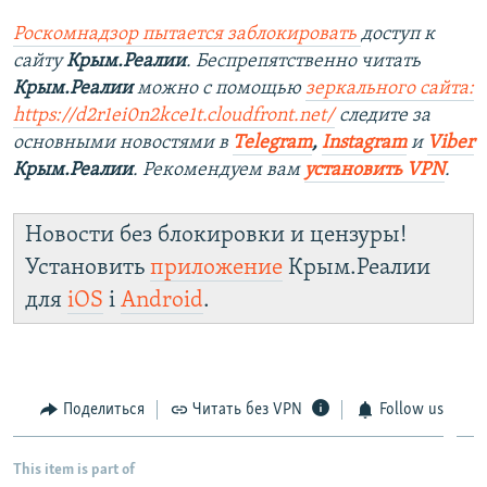
Роскомнадзор пытается заблокировать
доступ к
сайту
Крым.Реалии
. Беспрепятственно читать
Крым.Реалии
можно с помощью
зеркального сайта:
https://d2r1ei0n2kce1t.cloudfront.net/
следите за
основными новостями в
Telegram
,
Instagram
и
Viber
Крым.Реалии
. Рекомендуем вам
установить VPN
.
Новости без блокировки и цензуры!
Установить
приложение
Крым.Реалии
для
iOS
і
Android
.
Поделиться
Читать без VPN
Follow us
This item is part of